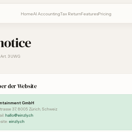
Home
AI Accounting
Tax Return
Features
Pricing
notice
Art. 3 UWG
ber der Website
intainment GmbH
strasse 37, 8005 Zürich, Schweiz
il:
hallo@einzly.ch
site:
einzly.ch