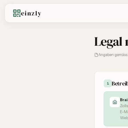
einzly
Legal 
Angaben gemäss 
Betrei
1
Bra
Zoll
E-Ma
Web