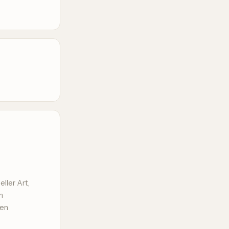
ller Art,
n
gen