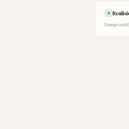
Realis
8
Design und 