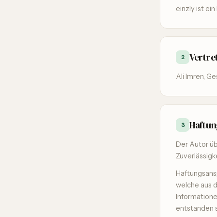
einzly ist e
Vertre
2
Ali Imren, G
Haftun
3
Der Autor üb
Zuverlässigk
Haftungsans
welche aus d
Informatione
entstanden 