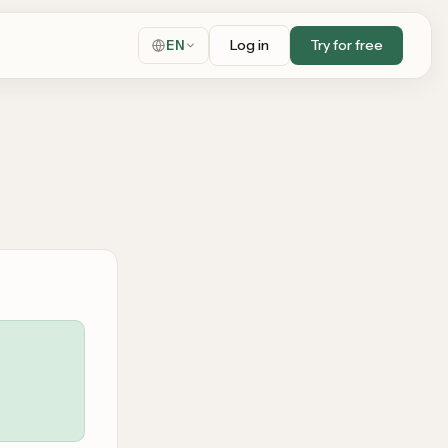
Log in
Try for free
EN