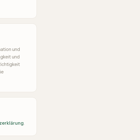
mation und
igkeit und
ichtigkeit
ie
zerklärung
.