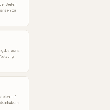
 der Seiten
änzen, zu
ngsbereichs.
e Nutzung
ateien auf
hteinhabern.