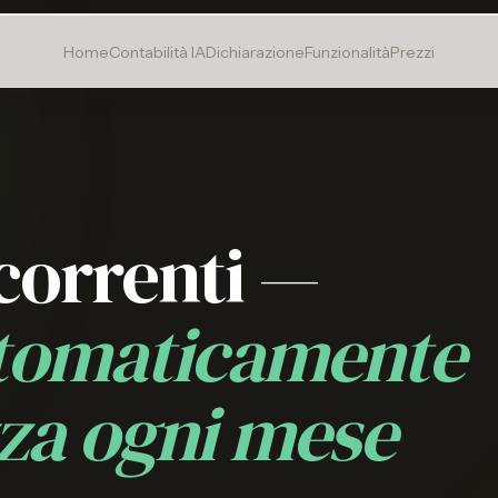
Home
Contabilità IA
Dichiarazione
Funzionalità
Prezzi
icorrenti —
utomaticamente
za ogni mese