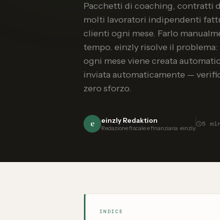
Pacchetti di coaching, contratti 
molti lavoratori indipendenti fatt
clienti ogni mese. Farlo manualme
tempo. einzly risolve il problema:
ogni mese viene creata automati
inviata automaticamente — verifich
zero sforzo.
einzly Redaktion
e
5
mi
Redazione fiscale e finanziaria · einzly
INDICE