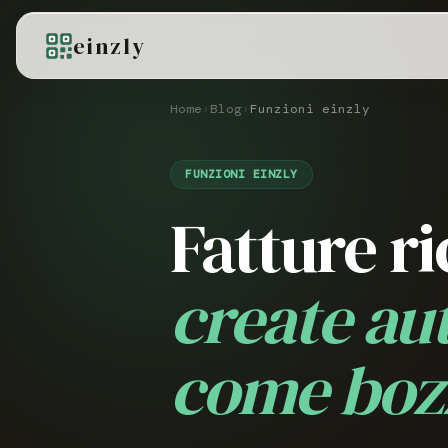
einzly
Home
›
Blog
›
Funzioni einzly
FUNZIONI EINZLY
Fatture r
create a
come boz