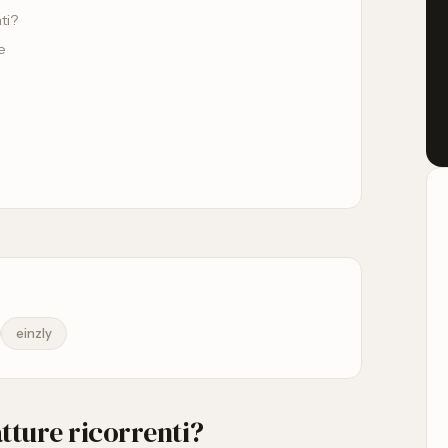
ti?
e
einzly
tture ricorrenti?