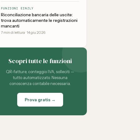
FUNZIONI EINZLY
Riconciliazione bancaria delle uscite:
trova automaticamente le registrazioni
mancanti
7
min di lettura
·
14 giu 2026
Scopri tutte le funzioni
QR-fatture, conteggio IVA, solleciti —
tutto automatizzato. Nessuna
conoscenza contabile necessaria.
Prova gratis →