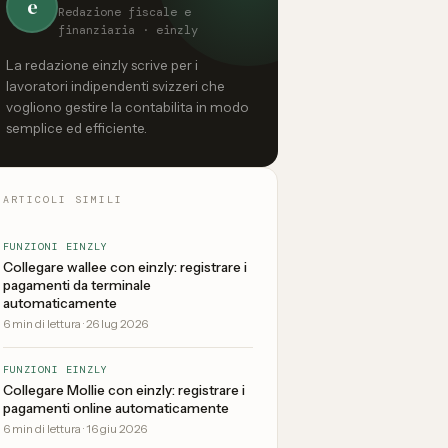
e
Redazione fiscale e
finanziaria · einzly
La redazione einzly scrive per i
lavoratori indipendenti svizzeri che
vogliono gestire la contabilita in modo
semplice ed efficiente.
ARTICOLI SIMILI
FUNZIONI EINZLY
Collegare wallee con einzly: registrare i
pagamenti da terminale
automaticamente
6
min di lettura
·
26 lug 2026
FUNZIONI EINZLY
Collegare Mollie con einzly: registrare i
pagamenti online automaticamente
6
min di lettura
·
16 giu 2026