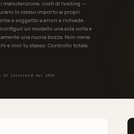
di manutenzione, costi di hosting —
urano lo stesso importo ai propri
nte e soggetto a errori e richiede
 configuri un modello una sola volta e
camente una nuova bozza. Non viene
i e invii tu stesso. Controllo totale,
n di lettura
10 mar 2026