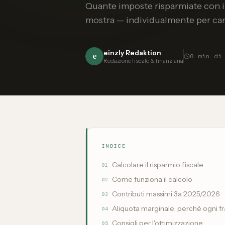
Quante imposte risparmiate con il 
mostra — individualmente per ca
einzly Redaktion
e
8
min di
Redazione fiscale & finanziaria
INDICE
Calcolare il risparmio fiscale
01
Come funziona il calcolo
02
Contributi massimi 3a 2025/2026
03
Aliquota marginale: perché ogni f
04
Consigli per l'ottimizzazione
05