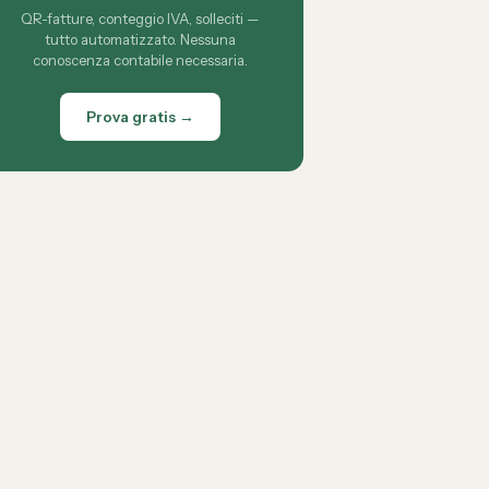
QR-fatture, conteggio IVA, solleciti —
tutto automatizzato. Nessuna
conoscenza contabile necessaria.
Prova gratis →