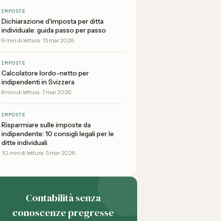
IMPOSTE
Dichiarazione d'imposta per ditta
individuale: guida passo per passo
9
min di lettura
·
15 mar 2026
IMPOSTE
Calcolatore lordo-netto per
indipendenti in Svizzera
8
min di lettura
·
7 mar 2026
IMPOSTE
Risparmiare sulle imposte da
indipendente: 10 consigli legali per le
ditte individuali
10
min di lettura
·
5 mar 2026
Contabilità senza
conoscenze pregresse