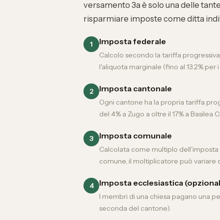
versamento 3a è solo una delle tante 
risparmiare imposte come ditta indi
Imposta federale
1
Calcolo secondo la tariffa progressiva s
l'aliquota marginale (fino al 13.2% per i 
Imposta cantonale
2
Ogni cantone ha la propria tariffa pr
del 4% a Zugo a oltre il 17% a Basilea Ci
Imposta comunale
3
Calcolata come multiplo dell'imposta 
comune, il moltiplicatore può variare 
Imposta ecclesiastica (opziona
4
I membri di una chiesa pagano una pe
seconda del cantone).