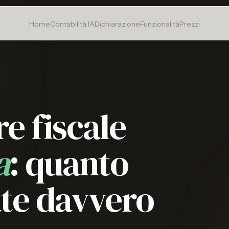
Home
Contabilità IA
Dichiarazione
Funzionalità
Prezzi
e fiscale
a
: quanto
te davvero