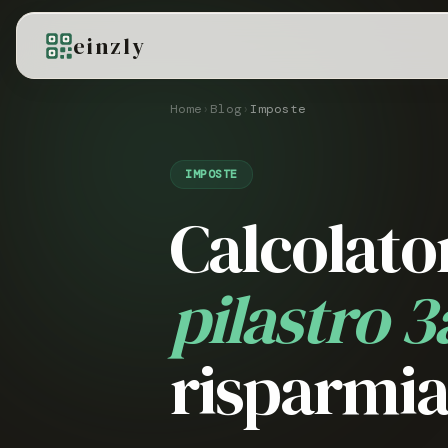
einzly
Home
›
Blog
›
Imposte
IMPOSTE
Calcolator
pilastro 3
risparmia