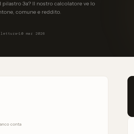
pilastro 3a? Il nostro calcolatore ve lo
ntone, comune e reddito.
 lettura
10 mar 2026
ranco conta