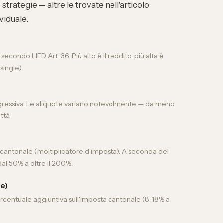
strategie — altre le trovate nell'articolo
viduale
.
econdo LIFD Art. 36. Più alto è il reddito, più alta è
single).
ogressiva. Le aliquote variano notevolmente — da meno
ttà.
cantonale (moltiplicatore d'imposta). A seconda del
dal 50% a oltre il 200%.
le)
rcentuale aggiuntiva sull'imposta cantonale (8–18% a