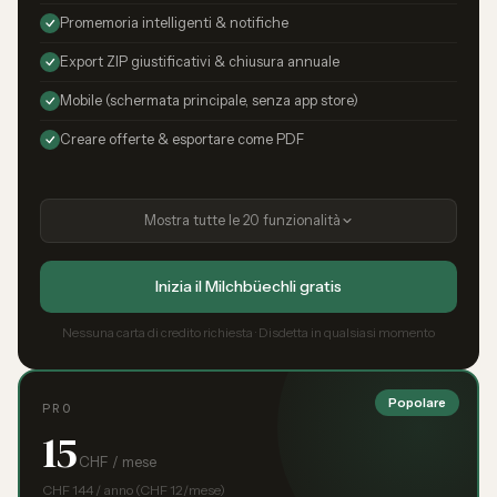
Promemoria intelligenti & notifiche
Export ZIP giustificativi & chiusura annuale
Mobile (schermata principale, senza app store)
Creare offerte & esportare come PDF
Mostra tutte le 20 funzionalità
Inizia il Milchbüechli gratis
Nessuna carta di credito richiesta · Disdetta in qualsiasi momento
Popolare
PRO
15
CHF / mese
CHF 144 / anno (CHF 12/mese)