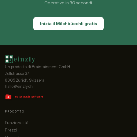
Operativo in 30 secondi.
Inizia il Milchbüechli gratis
einzly
Un prodotto di Braintainment GmbH
Zollstrasse 37
8005 Zürich, Svizzera
hallo@einzly.ch
PRODOTTO
Funzionalità
Prezzi