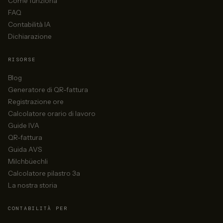
Come funziona
FAQ
Contabilità IA
Dichiarazione
RISORSE
Blog
Generatore di QR-fattura
Registrazione ore
Calcolatore orario di lavoro
Guide IVA
QR-fattura
Guida AVS
Milchbüechli
Calcolatore pilastro 3a
La nostra storia
CONTABILITÀ PER