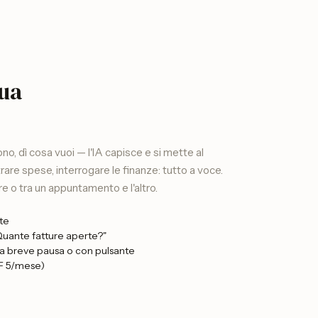
tua
no, dì cosa vuoi — l'IA capisce e si mette al
trare spese, interrogare le finanze: tutto a voce.
ere o tra un appuntamento e l'altro.
ote
"Quante fatture aperte?"
 breve pausa o con pulsante
HF 5/mese)