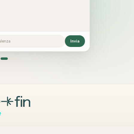
ulenza
Invia
R