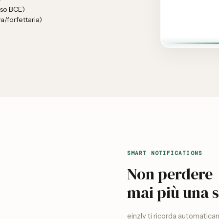
sso BCE)
a/forfettaria)
SMART NOTIFICATIONS
Non perdere
mai più una 
einzly ti ricorda automatica