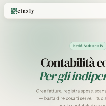
einzly
Novità: Assistente IA
Contabilità
co
Per gli indipe
Crea fatture, registra spese, scan
— basta dire cosa ti serve. Il tuo 
per la contabilità svizze