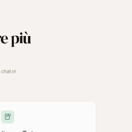
re più
 chat in