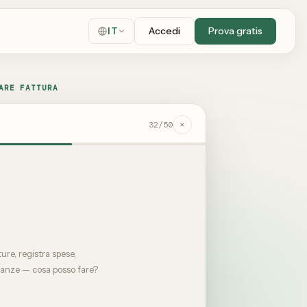
Accedi
Prova gratis
IT
ARE FATTURA
×
32
/50
ure, registra spese,
nanze — cosa posso fare?