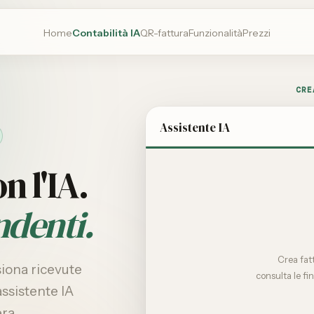
Home
Contabilità IA
QR-fattura
Funzionalità
Prezzi
CRE
Assistente IA
n l'IA.
ndenti.
Crea fatt
siona ricevute
consulta le fi
assistente IA
ra.