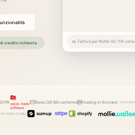
funzionalità
es. Fattura per Müller AG, 10h cons
i credito richiesta.
 GDPR
Swiss QR-Bill conforme
Hosting in Svizzera
PARTNE
INTEGRAZIONI