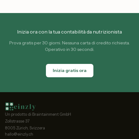
Inizia ora con la tua contabilità da nutrizionista
Prova gratis per 30 giorni. Nessuna carta di credito richiesta.
Operativo in 30 secondi.
Inizia gratis ora
einzly
Un prodotto di Braintainment GmbH
Zollstrasse 37
8005 Zürich, Svizzera
hallo@einzly.ch