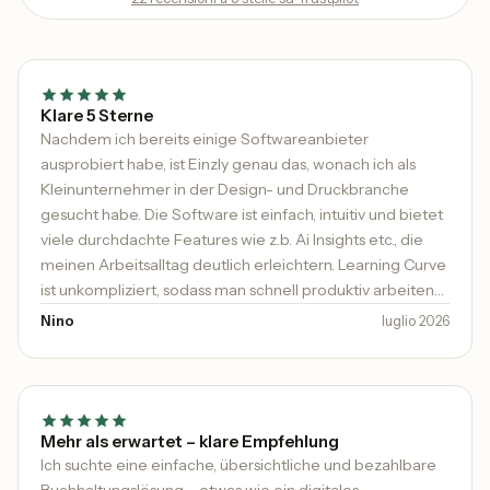
Klare 5 Sterne
Nachdem ich bereits einige Softwareanbieter
ausprobiert habe, ist Einzly genau das, wonach ich als
Kleinunternehmer in der Design- und Druckbranche
gesucht habe. Die Software ist einfach, intuitiv und bietet
viele durchdachte Features wie z.b. Ai Insights etc., die
meinen Arbeitsalltag deutlich erleichtern. Learning Curve
ist unkompliziert, sodass man schnell produktiv arbeiten
kann. Besonders hervorheben möchte ich den
Nino
luglio 2026
ausgezeichneten Support: schnell, kompetent und
immer hilfsbereit. Man merkt, dass hier viel Wert auf die
Zufriedenheit der Kunden gelegt wird. Klare 5 Sterne und
absolute Empfehlung für alle, die eine moderne und
benutzerfreundliche Lösung suchen!
Mehr als erwartet – klare Empfehlung
Ich suchte eine einfache, übersichtliche und bezahlbare