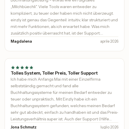
Buchhaltungslösung – etwas wie ein digitales
„Milchbüechli". Viele Tools waren entweder zu
kompliziert, zu teuer oder haben mich nicht überzeugt.
einzly ist genau das Gegenteil: intuitiv, klar strukturiert und
mit mehr Funktionen, als ich erwartet habe. Was mich
zusätzlich positiv überrascht hat, ist der Support:
persönlich, geduldig und wirklich hilfsbereit. Es ist heute
Magdalena
aprile 2026
nicht mehr selbstverständlich, dass sich jemand Zeit
nimmt und proaktiv Unterstützung anbietet.
Tolles System, Toller Preis, Toller Support
Ich habe mich Anfangs Mai mit einer Einzelfirma
selbstständig gemacht und fand alle
Buchhaltungssysteme für meinen Bedarf entweder zu
teuer oder unpraktisch... Mit Einzly habe ich ein
Buchhaltungssystem gefunden, welches meinen Bedarf
sehr gut abdeckt, einfach zu handhaben ist und das Preis-
Leistungsverhältnis super ist. Auch der Support (Hilfe
kommt sehr schnell und kompetent) ist top. Ich kann es
Jona Schmutz
luglio 2026