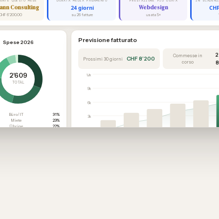
IENTE QUESTO MESE
DURATA MEDIA PAGAMENTO
PRESTAZIONE PIÙ USATA
ann Consulting
24 giorni
Webdesign
CHF
CHF 6'200.00
su 26 fatture
usata 5×
Previsione fatturato
Spese 2026
2
Commesse in
CHF 8’200
Prossimi 30 giorni
corso
8
2'609
12k
TOTAL
9k
6k
Büro/IT
31%
3k
Miete
23%
Übrige
22%
0
Marketing
16%
Set
Ott
Nov
Dic
Gen
Reisen
6%
Passato
Attuale
Confermato
Offerte aperte