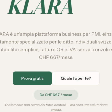
KLARA
RA è un'ampia piattaforma business per PMI. einz
tamente specializzato per le ditte individuali svizz
tabilità semplice, fatture QR e IVA, senza fronzoli 
CHF 6.67/mese.
Prova gratis
Quale fa per te?
Da CHF 6.67 / mese
Ovviamente non siamo del tutto neutrali — ma ecco una valutazione
onesta.