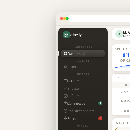
M. 
einzly
A
einz
PANORAMICA
APERTO
Dashboard
8'
CHF · 2 
CLIENTI
Clienti
ENTRATE
FATTURE
Fatture
N.
Entrate
R-2026
Offerte
R-2026
Commesse
1
Registrazione ore
R-2026
Solleciti
3
ANALI
USCITE