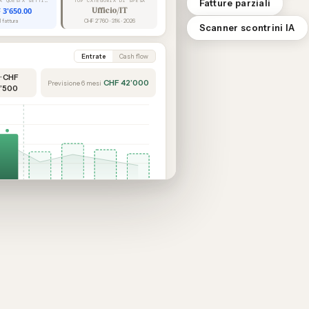
Fatture parziali
IN SCADENZA QUESTA SETTIMANA
TOP CATEGORIA DI SPESA
 3'650.00
Ufficio/IT
1 fattura
CHF 2'760 · 31% · 2026
Scanner scontrini IA
Entrate
Cash flow
 · CHF
CHF 42’000
Previsione 6 mesi
’500
Feb
Mar
Apr
Mag
Giu