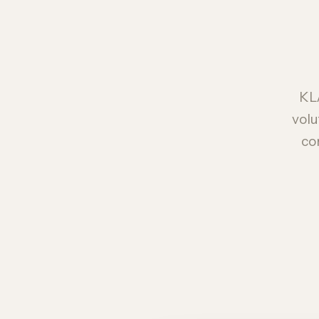
KLA
volu
con