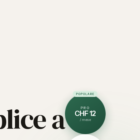
POPOLARE
lice a
PRO
CHF 12
/
mese