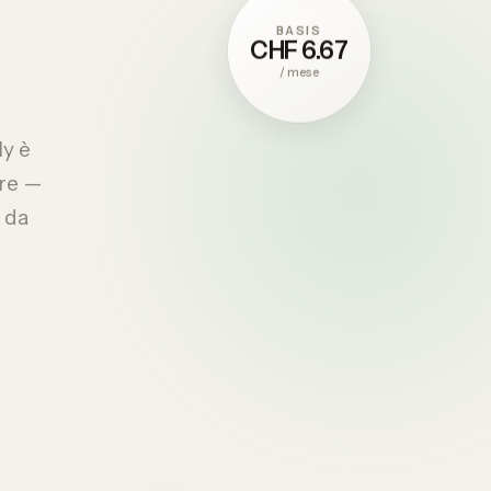
BASIS
CHF 6.67
/
mese
ly è
ere —
e da