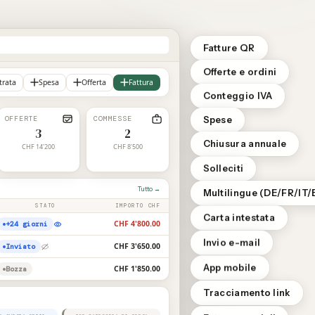
Fatture QR
Offerte e ordini
trata
Spesa
Offerta
Fattura
Conteggio IVA
OFFERTE
COMMESSE
Spese
3
2
Chiusura annuale
CHF 14'200
CHF 8'500
Solleciti
Tutto →
Multilingue (DE/FR/IT/
STATO
IMPORTO CHF
Carta intestata
CHF 4'800.00
+24 giorni
Invio e-mail
CHF 3'650.00
Inviato
App mobile
CHF 1'850.00
Bozza
Tracciamento link