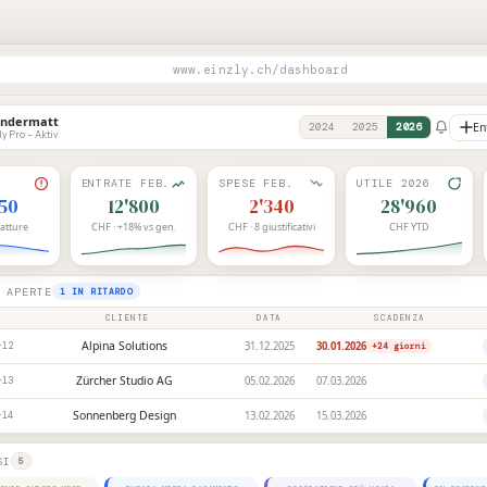
www.einzly.ch/dashboard
Andermatt
En
2024
2025
2026
ly Pro – Aktiv
ENTRATE FEB.
SPESE FEB.
UTILE 2026
450
12'800
2'340
28'960
fatture
CHF · +18% vs gen.
CHF · 8 giustificativi
CHF YTD
 APERTE
1 IN RITARDO
CLIENTE
DATA
SCADENZA
Alpina Solutions
31.12.2025
30.01.2026
-12
+24
giorni
Zürcher Studio AG
05.02.2026
07.03.2026
-13
Sonnenberg Design
13.02.2026
15.03.2026
-14
SI
5