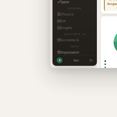
TOP CL
Spese
Bergm
CHIUSURA
Chiusura
IVA
Insights
ASSISTENTE IA
Assistente IA
CONTO
Impostazioni
Esci
A