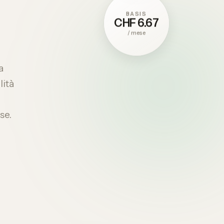
BASIS
CHF 6.67
/
mese
a
lità
se.