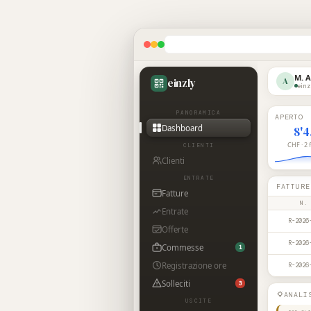
M. 
einzly
A
einz
PANORAMICA
APERTO
Dashboard
8'
CHF · 2 
CLIENTI
Clienti
ENTRATE
FATTURE
Fatture
N.
Entrate
R-2026
Offerte
R-2026
Commesse
1
Registrazione ore
R-2026
Solleciti
3
ANALI
USCITE