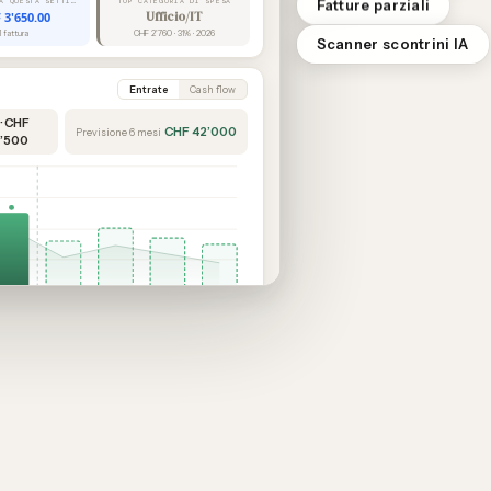
Fatture parziali
IN SCADENZA QUESTA SETTIMANA
TOP CATEGORIA DI SPESA
 3'650.00
Ufficio/IT
1 fattura
CHF 2'760 · 31% · 2026
Scanner scontrini IA
Entrate
Cash flow
 · CHF
CHF 42’000
Previsione 6 mesi
’500
Feb
Mar
Apr
Mag
Giu