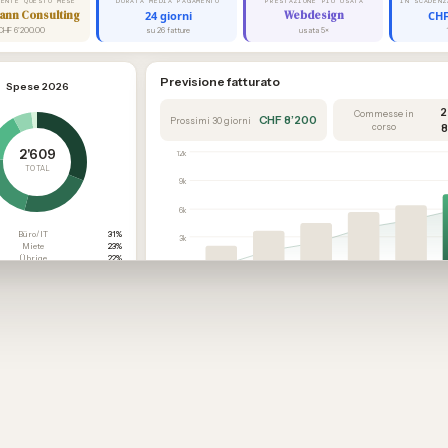
IENTE QUESTO MESE
DURATA MEDIA PAGAMENTO
PRESTAZIONE PIÙ USATA
ann Consulting
24 giorni
Webdesign
CHF
CHF 6'200.00
su 26 fatture
usata 5×
Previsione fatturato
Spese 2026
2
Commesse in
CHF 8’200
Prossimi 30 giorni
corso
8
2'609
12k
TOTAL
9k
6k
Büro/IT
31%
3k
Miete
23%
Übrige
22%
0
Marketing
16%
Set
Ott
Nov
Dic
Gen
Reisen
6%
Passato
Attuale
Confermato
Offerte aperte