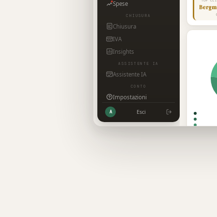
TOP CL
Spese
Bergm
CHIUSURA
Chiusura
IVA
Insights
ASSISTENTE IA
Assistente IA
CONTO
Impostazioni
Esci
A