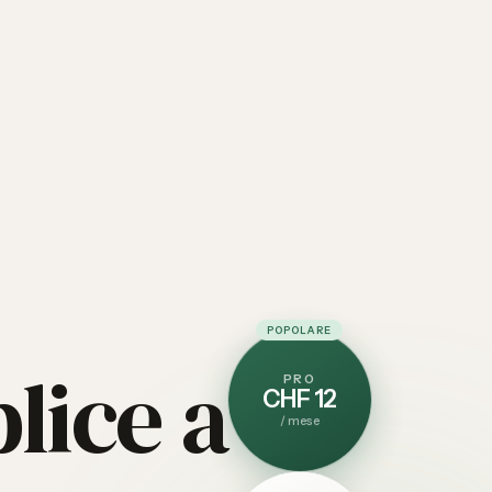
POPOLARE
lice a
PRO
CHF 12
/
mese