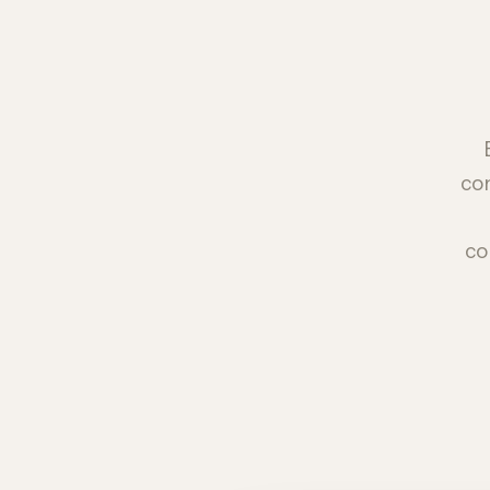
con
co