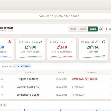
www.einzly.ch/dashboard
Andermatt
En
2024
2025
2026
ly Pro – Aktiv
ENTRATE FEB.
SPESE FEB.
UTILE 2026
450
12'800
2'340
28'960
fatture
CHF · +18% vs gen.
CHF · 8 giustificativi
CHF YTD
 APERTE
1 IN RITARDO
CLIENTE
DATA
SCADENZA
Alpina Solutions
31.12.2025
30.01.2026
-12
+24
giorni
Zürcher Studio AG
05.02.2026
07.03.2026
-13
Sonnenberg Design
13.02.2026
15.03.2026
-14
SI
5