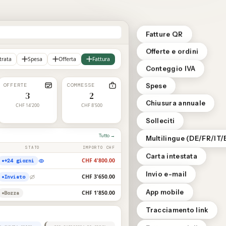
Fatture QR
Offerte e ordini
trata
Spesa
Offerta
Fattura
Conteggio IVA
OFFERTE
COMMESSE
Spese
3
2
Chiusura annuale
CHF 14'200
CHF 8'500
Solleciti
Tutto →
Multilingue (DE/FR/IT/
STATO
IMPORTO CHF
Carta intestata
CHF 4'800.00
+24 giorni
Invio e-mail
CHF 3'650.00
Inviato
App mobile
CHF 1'850.00
Bozza
Tracciamento link