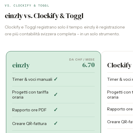
VS. CLOCKIFY & TOGGL
einzly vs. Clockify & Toggl
Clockify e Toggl registrano solo il tempo. einzly è registrazione
ore più contabilità svizzera completa – in un solo strumento.
DA CHF / MESE
6.70
einzly
Clockify
✓
Timer & voci manuali
Timer & voci
Progetti con tariffa
Progetti con t
✓
oraria
oraria
✓
Rapporto ore
Rapporto ore PDF
Creare QR-fa
✓
Creare QR-fattura