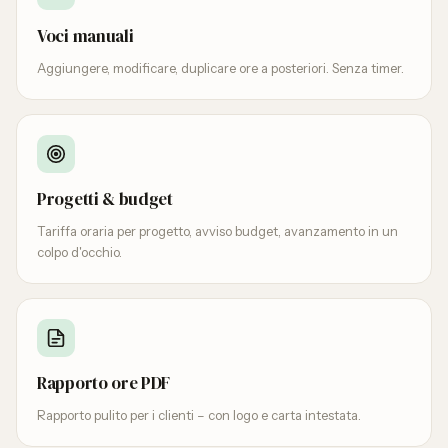
Voci manuali
Aggiungere, modificare, duplicare ore a posteriori. Senza timer.
Progetti & budget
Tariffa oraria per progetto, avviso budget, avanzamento in un
colpo d'occhio.
Rapporto ore PDF
Rapporto pulito per i clienti – con logo e carta intestata.