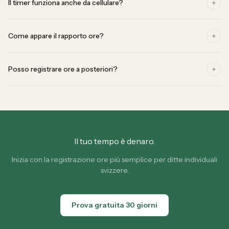
+
Il timer funziona anche da cellulare?
+
Come appare il rapporto ore?
+
Posso registrare ore a posteriori?
Il tuo tempo è denaro.
Inizia con la registrazione ore più semplice per ditte individuali
svizzere.
Prova gratuita 30 giorni