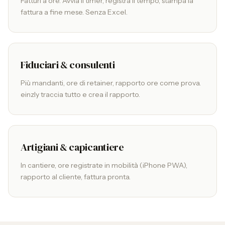
Fatturi a ore. Avvia il timer, registra il tempo, stampa la
fattura a fine mese. Senza Excel.
Fiduciari & consulenti
Più mandanti, ore di retainer, rapporto ore come prova.
einzly traccia tutto e crea il rapporto.
Artigiani & capicantiere
In cantiere, ore registrate in mobilità (iPhone PWA),
rapporto al cliente, fattura pronta.