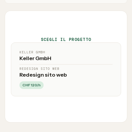
SCEGLI IL PROGETTO
KELLER GMBH
Keller GmbH
REDESIGN SITO WEB
Redesign sito web
CHF 120/h