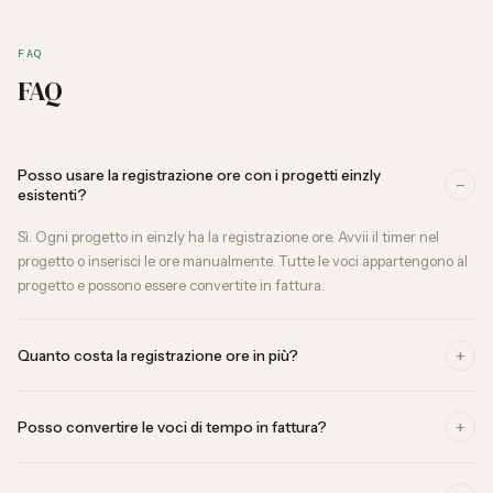
FAQ
FAQ
Posso usare la registrazione ore con i progetti einzly
−
esistenti?
Sì. Ogni progetto in einzly ha la registrazione ore. Avvii il timer nel
progetto o inserisci le ore manualmente. Tutte le voci appartengono al
progetto e possono essere convertite in fattura.
+
Quanto costa la registrazione ore in più?
+
Posso convertire le voci di tempo in fattura?