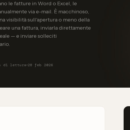
no le fatture in Word o Excel, le
anualmente via e-mail. È macchinoso,
a visibilità sull'apertura o meno della
reare una fattura, inviarla direttamente
ale — e inviare solleciti
rio.
n di lettura
28 feb 2026