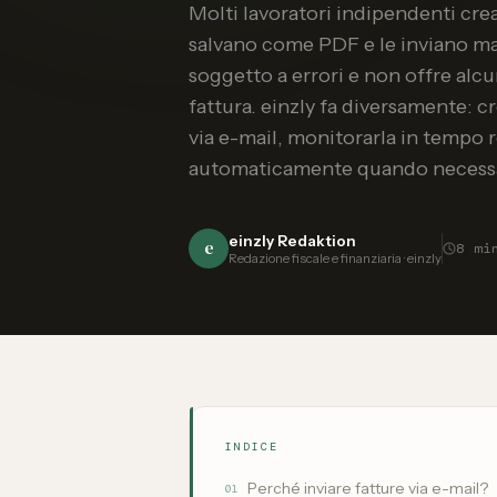
Molti lavoratori indipendenti crea
salvano come PDF e le inviano m
soggetto a errori e non offre alcun
fattura. einzly fa diversamente: c
via e-mail, monitorarla in tempo re
automaticamente quando necessa
einzly Redaktion
e
8
mi
Redazione fiscale e finanziaria · einzly
INDICE
Perché inviare fatture via e-mail?
01