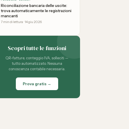
Riconciliazione bancaria delle uscite:
trova automaticamente le registrazioni
mancanti
7
min di lettura
·
14 giu 2026
Scopri tutte le funzioni
QR-fatture, conteggio IVA, solleciti —
tutto automatizzato. Nessuna
conoscenza contabile necessaria.
Prova gratis →