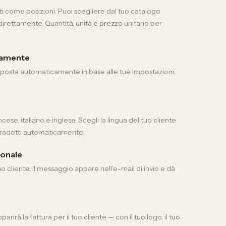
ti come posizioni. Puoi scegliere dal tuo catalogo
direttamente. Quantità, unità e prezzo unitario per
icamente
imposta automaticamente in base alle tue impostazioni.
cese, italiano e inglese. Scegli la lingua del tuo cliente
 tradotti automaticamente.
sonale
o cliente. Il messaggio appare nell'e-mail di invio e dà
rirà la fattura per il tuo cliente — con il tuo logo, il tuo