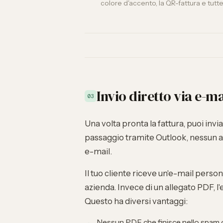
colore d'accento, la QR-fattura e tutte 
Invio diretto via e-ma
03
Una volta pronta la fattura, puoi inv
passaggio tramite Outlook, nessun al
e-mail.
Il tuo cliente riceve un'e-mail persona
azienda. Invece di un allegato PDF, l'e
Questo ha diversi vantaggi:
Nessun PDF che finisce nello spam o