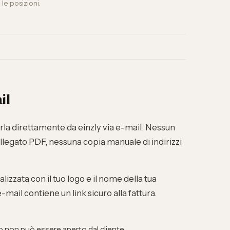
le posizioni.
il
iarla direttamente da einzly via e-mail. Nessun
legato PDF, nessuna copia manuale di indirizzi
lizzata con il tuo logo e il nome della tua
-mail contiene un link sicuro alla fattura.
 non può essere aperto dal cliente