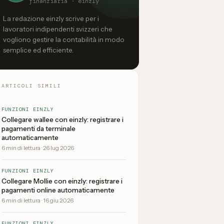
finanziaria · einzly
La redazione einzly scrive per i
lavoratori indipendenti svizzeri che
vogliono gestire la contabilità in modo
semplice ed efficiente.
ARTICOLI SIMILI
FUNZIONI EINZLY
Collegare wallee con einzly: registrare i
pagamenti da terminale
automaticamente
6
min di lettura
·
26 lug 2026
FUNZIONI EINZLY
Collegare Mollie con einzly: registrare i
pagamenti online automaticamente
6
min di lettura
·
16 giu 2026
FUNZIONI EINZLY