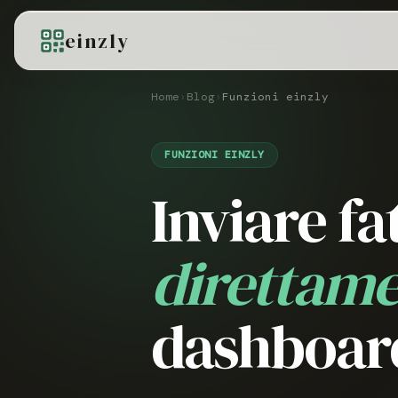
einzly
Home
›
Blog
›
Funzioni einzly
FUNZIONI EINZLY
Inviare fa
direttam
dashboar