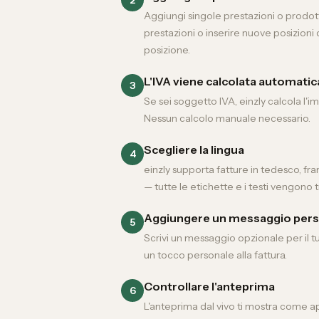
Aggiungi singole prestazioni o prodot
prestazioni o inserire nuove posizioni 
posizione.
L'IVA viene calcolata automat
3
Se sei soggetto IVA, einzly calcola l'
Nessun calcolo manuale necessario.
Scegliere la lingua
4
einzly supporta fatture in tedesco, fran
— tutte le etichette e i testi vengono
Aggiungere un messaggio per
5
Scrivi un messaggio opzionale per il tu
un tocco personale alla fattura.
Controllare l'anteprima
6
L'anteprima dal vivo ti mostra come appa