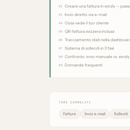
Creare una fattura in einzly — pas
02
Invio diretto via e-mail
03
Cosa vede il tuo cliente
04
QR-fattura svizzera inclusa
05
Tracciamento stati nella dashboar
06
Sistema di solleciti in 3 fasi
07
Confronto: invio manuale vs. einzly
08
Domande frequenti
09
TEMI CORRELATI
Fatture
Invio e-mail
Solleciti