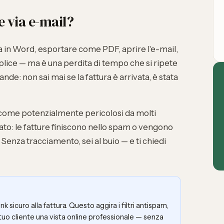
e via e-mail?
ra in Word, esportare come PDF, aprire l'e-mail,
plice — ma è una perdita di tempo che si ripete
nde: non sai mai se la fattura è arrivata, è stata
i come potenzialmente pericolosi da molti
ltato: le fatture finiscono nello spam o vengono
Senza tracciamento, sei al buio — e ti chiedi
nk sicuro alla fattura. Questo aggira i filtri antispam,
 tuo cliente una vista online professionale — senza