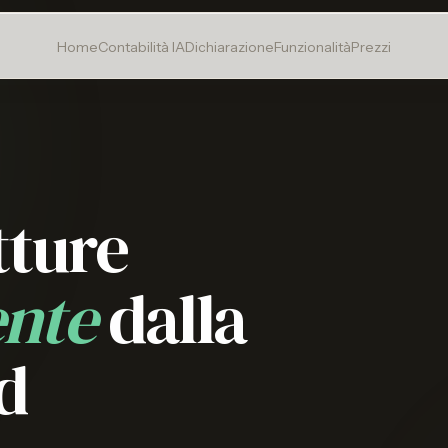
Home
Contabilità IA
Dichiarazione
Funzionalità
Prezzi
tture
ente
dalla
d