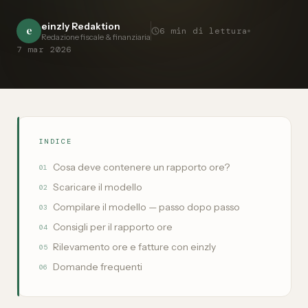
einzly Redaktion
e
6
min di lettura
Redazione fiscale & finanziaria
7 mar 2026
INDICE
Cosa deve contenere un rapporto ore?
01
Scaricare il modello
02
Compilare il modello — passo dopo passo
03
Consigli per il rapporto ore
04
Rilevamento ore e fatture con einzly
05
Domande frequenti
06