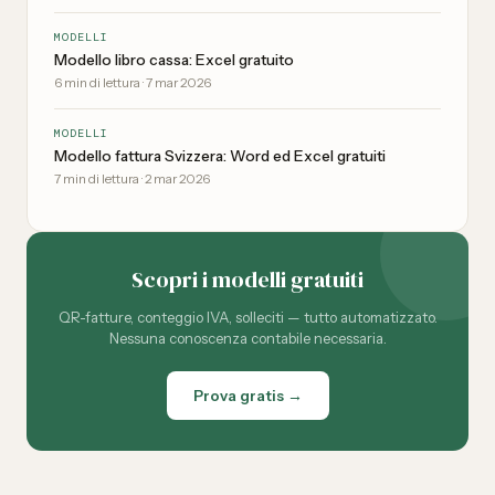
MODELLI
Modello libro cassa: Excel gratuito
6
min di lettura
·
7 mar 2026
MODELLI
Modello fattura Svizzera: Word ed Excel gratuiti
7
min di lettura
·
2 mar 2026
Scopri i modelli gratuiti
QR-fatture, conteggio IVA, solleciti — tutto automatizzato.
Nessuna conoscenza contabile necessaria.
Prova gratis →