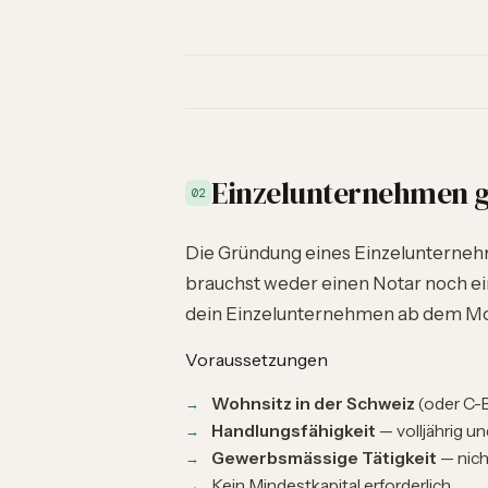
Einzelunternehmen 
02
Die Gründung eines Einzelunternehm
brauchst weder einen Notar noch ei
dein Einzelunternehmen ab dem Mom
Voraussetzungen
Wohnsitz in der Schweiz
(oder C-B
Handlungsfähigkeit
— volljährig un
Gewerbsmässige Tätigkeit
— nich
Kein Mindestkapital erforderlich