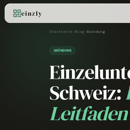
einzly
Startseite
›
Blog
›
Gründung
GRÜNDUNG
Einzelun
Schweiz:
Leitfaden