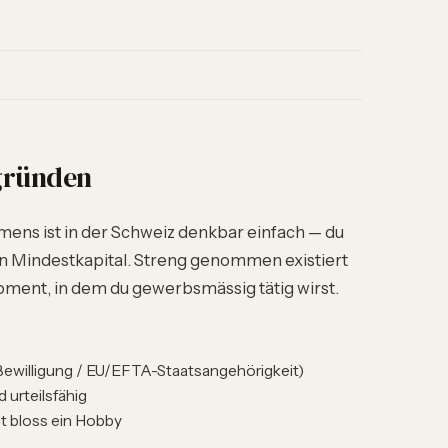
gründen
ens ist in der Schweiz denkbar einfach — du
n Mindestkapital. Streng genommen existiert
ent, in dem du gewerbsmässig tätig wirst.
ewilligung / EU/EFTA-Staatsangehörigkeit)
d urteilsfähig
t bloss ein Hobby