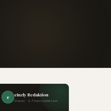
einzly Redaktion
e
Steuer- & Finanzredaktion