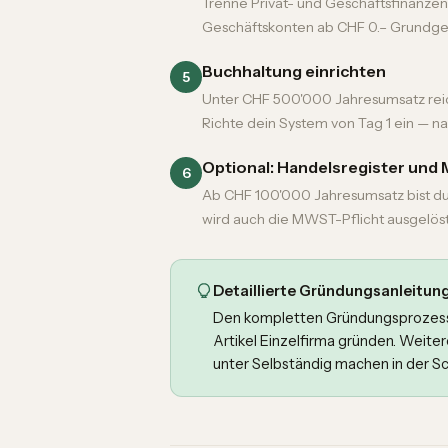
Trenne Privat- und Geschäftsfinanze
Geschäftskonten ab CHF 0.– Grundge
Buchhaltung einrichten
5
Unter CHF 500'000 Jahresumsatz re
Richte dein System von Tag 1 ein — na
Optional: Handelsregister un
6
Ab CHF 100'000 Jahresumsatz bist du
wird auch die MWST-Pflicht ausgelöst. 
Detaillierte Gründungsanleitun
Den kompletten Gründungsprozess m
Artikel
Einzelfirma gründen
. Weiter
unter
Selbständig machen in der S