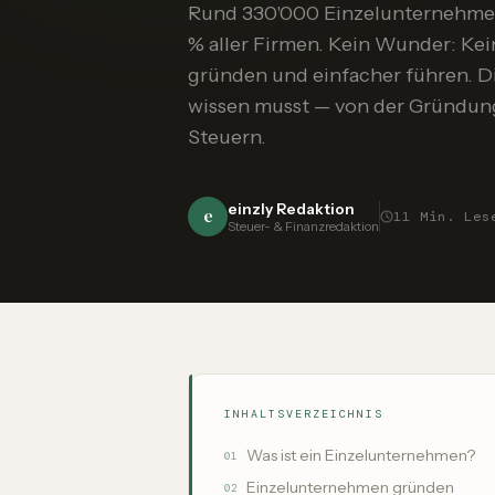
Rund 330'000 Einzelunternehmen 
% aller Firmen. Kein Wunder: Kei
gründen und einfacher führen. Die
wissen musst — von der Gründung
Steuern.
einzly Redaktion
e
11
Min. Les
Steuer- & Finanzredaktion
INHALTSVERZEICHNIS
Was ist ein Einzelunternehmen?
01
Einzelunternehmen gründen
02