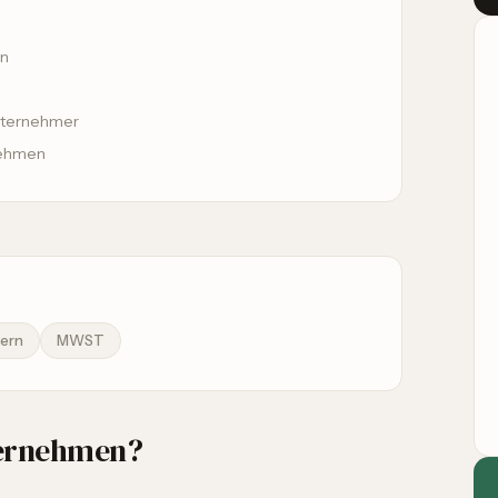
en
unternehmer
nehmen
ern
MWST
nternehmen?