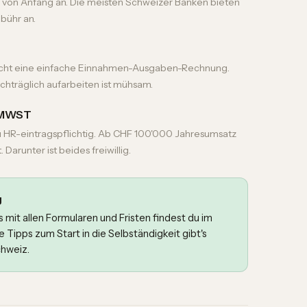
n von Anfang an. Die meisten Schweizer Banken bieten
bühr an.
icht eine einfache Einnahmen-Ausgaben-Rechnung.
chträglich aufarbeiten ist mühsam.
d MWST
 HR-eintragspflichtig. Ab CHF 100'000 Jahresumsatz
Darunter ist beides freiwillig.
g
it allen Formularen und Fristen findest du im
e Tipps zum Start in die Selbständigkeit gibt's
chweiz
.