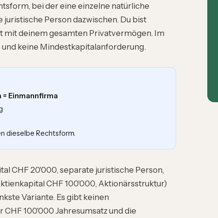
tsform, bei der eine einzelne natürliche
 juristische Person dazwischen. Du bist
est mit deinem gesamten Privatvermögen. Im
e und keine Mindestkapitalanforderung.
a = Einmannfirma
g
en dieselbe Rechtsform.
l CHF 20'000, separate juristische Person,
ktienkapital CHF 100'000, Aktionärsstruktur)
nkste Variante. Es gibt keinen
r CHF 100'000 Jahresumsatz und die