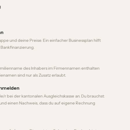
g
an
ppe und deine Preise. Ein einfacher Businessplan hilft
 Bankfinanzierung.
milienname des Inhabers im Firmennamen enthalten
sienamen sind nur als Zusatz erlaubt.
anmelden
/r bei der kantonalen Ausgleichskasse an. Du brauchst:
und einen Nachweis, dass du auf eigene Rechnung