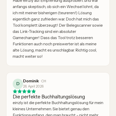
Habe einzly auf Empfehlung ausprobiert und war
anfangs skeptisch, ob sich ein Wechsel lohnt, da
ich mit meiner bisherigen (teureren!) Lösung
eigentlich ganz zufrieden war. Doch hat mich das
Tool komplett überzeugt! Der Belegscanner sowie
das Link-Tracking sind ein absoluter
Gamechanger! Dass das Tool trotz besseren
Funktionen auch noch preiswerter ist als meine
alte Lösung, macht es unschlagbar. Richtig cool,
macht weiter so!
Dominik
·
CH
D
26. April 2026
Die perfekte Buchhaltungslösung
einzly ist die perfekte Buchhaltungslösung für mein
kleines Unternehmen. Sie bietet genau den
Funktionsumfang, den man braucht – nicht mehr