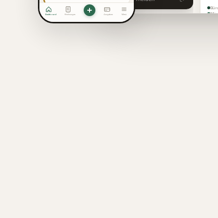
Bür
Mie
Dashboard
Rechnungen
Ausgaben
Menü
Übr
Mar
Rei