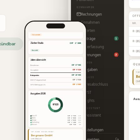
EINNAHMEN
Bergmann GmbH
CHF 3’850
Rechnungen
OFF
Versendet
Einnahmen
NR.
Zürcher Studio
CHF 2’200
Offerten
R-20
Bezahlt
Aufträge
1
Jahresübersicht
R-20
 kündbar
Zeiterfassung
CHF 37’600
Einnahmen
R-20
CHF 8’920
Ausgaben
Mahnungen
3
CHF 28’680
Reingewinn
CHF 2’820
MWST abgerechnet
AUSGABEN
E
CHF 2’868
AHV-Beitrag gesch.
Ausgaben
TO
Ausgaben 2026
Be
ABSCHLUSS
CHF
Jahresabschluss
8'920
MWST
Büro/IT
CHF 2’760
31%
Aus
Miete
CHF 2’050
23%
Insights
Übrige
CHF 1’960
22%
Marketing
CHF 1’430
16%
Reisen
CHF 720
8%
KI-ASSISTENT
TOP KUNDE DIESEN MONAT
KI-Assistent
Bergmann GmbH
CHF 3’850.00
KONTO
Umsatzprognose
Einstellungen
CHF 8’200
Nächste 30 Tage
CHF 42’000
Forecast 6 Monate
Abmelden
A