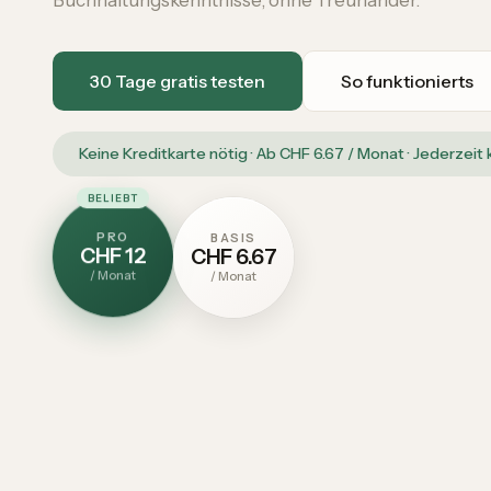
30 Tage gratis testen
So funktionierts
Keine Kreditkarte nötig · Ab CHF 6.67 / Monat · Jederzeit
BELIEBT
PRO
BASIS
CHF 12
CHF 6.67
/
Monat
/
Monat