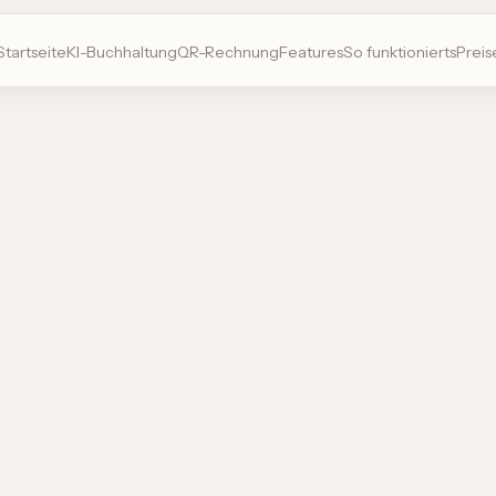
Startseite
KI-Buchhaltung
QR-Rechnung
Features
So funktionierts
Preis