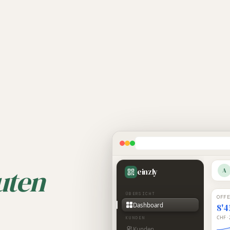
2024
2025
2026
Sandra Keller
einzly Pro – Aktiv
uten
einzly
A
OFFEN
EINNAHMEN MÄR
CHF 12’450
CHF 8’320
AUSGABEN MÄR
GEWINN YTD
ÜBERSICHT
OFF
CHF 3’140
CHF 24’680
Dashboard
8'4
Offene Rechnungen
CHF ·
KUNDEN
Alpina Solutions
CHF 6’400
Kunden
Entwurf