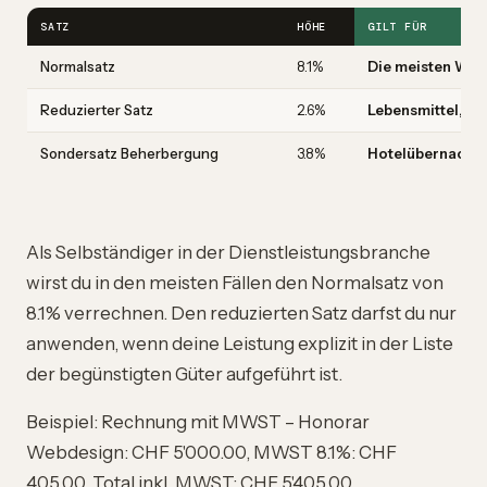
SATZ
HÖHE
GILT FÜR
Normalsatz
8.1%
Die meisten War
Reduzierter Satz
2.6%
Lebensmittel, M
Sondersatz Beherbergung
3.8%
Hotelübernachtu
Als Selbständiger in der Dienstleistungsbranche
wirst du in den meisten Fällen den Normalsatz von
8.1% verrechnen. Den reduzierten Satz darfst du nur
anwenden, wenn deine Leistung explizit in der Liste
der begünstigten Güter aufgeführt ist.
Beispiel: Rechnung mit MWST – Honorar
Webdesign: CHF 5'000.00, MWST 8.1%: CHF
405.00, Total inkl. MWST: CHF 5'405.00.