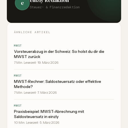
einzly Redaktion
e
Steuer- & Finanzredaktion
ÄHNLICHE ARTIKEL
MWST
Vorsteuerabzug in der Schweiz: So holst du dir die
MWST zurück
7
Min. Lesezeit
·
19. März 2026
MWST
MWST-Rechner: Saldosteuersatz oder effektive
Methode?
7
Min. Lesezeit
·
7. März 2026
MWST
Praxisbeispiel: MWST-Abrechnung mit
Saldosteuersatz in einzly
10
Min. Lesezeit
·
5. März 2026