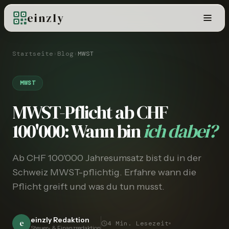
einzly
Startseite
›
Blog
›
MWST
MWST
MWST-Pflicht ab CHF
100'000: Wann bin
ich dabei?
Ab CHF 100'000 Jahresumsatz bist du in der
Schweiz MWST-pflichtig. Erfahre wann die
Pflicht greift und was du tun musst.
einzly Redaktion
e
4
Min. Lesezeit
Steuer- & Finanzredaktion