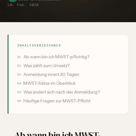
10. Feb. 2026
INHALTSVERZEICHNIS
Ab wann bin ich MWST-pflichtig?
01
Was zählt zum Umsatz?
02
Anmeldung innert 30 Tagen
03
MWST-Sätze im Überblick
04
Was ändert sich nach der Anmeldung?
05
Häufige Fragen zur MWST-Pflicht
06
Ab wann bin ich MWST-