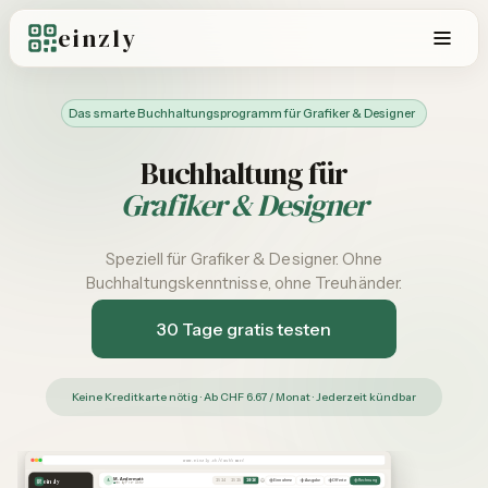
einzly
Das smarte Buchhaltungsprogramm für Grafiker & Designer
Buchhaltung für
Grafiker & Designer
Speziell für Grafiker & Designer. Ohne
Buchhaltungskenntnisse, ohne Treuhänder.
30 Tage gratis testen
Keine Kreditkarte nötig · Ab CHF 6.67 / Monat · Jederzeit kündbar
www.einzly.ch/dashboard
M. Andermatt
einzly
A
Einnahme
Ausgabe
Offerte
Rechnung
2024
2025
2026
einzly Pro – Aktiv