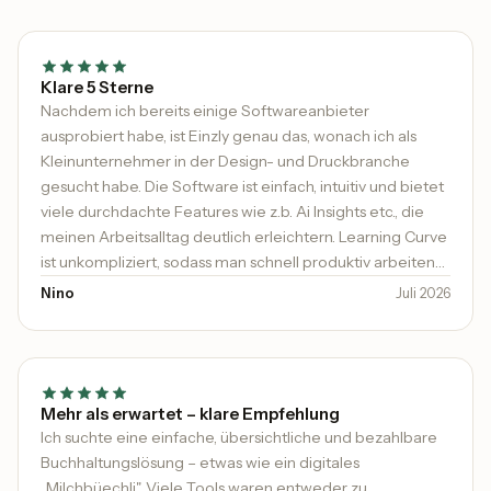
Klare 5 Sterne
Nachdem ich bereits einige Softwareanbieter
ausprobiert habe, ist Einzly genau das, wonach ich als
Kleinunternehmer in der Design- und Druckbranche
gesucht habe. Die Software ist einfach, intuitiv und bietet
viele durchdachte Features wie z.b. Ai Insights etc., die
meinen Arbeitsalltag deutlich erleichtern. Learning Curve
ist unkompliziert, sodass man schnell produktiv arbeiten
kann. Besonders hervorheben möchte ich den
Nino
Juli 2026
ausgezeichneten Support: schnell, kompetent und
immer hilfsbereit. Man merkt, dass hier viel Wert auf die
Zufriedenheit der Kunden gelegt wird. Klare 5 Sterne und
absolute Empfehlung für alle, die eine moderne und
benutzerfreundliche Lösung suchen!
Mehr als erwartet – klare Empfehlung
Ich suchte eine einfache, übersichtliche und bezahlbare
Buchhaltungslösung – etwas wie ein digitales
„Milchbüechli". Viele Tools waren entweder zu