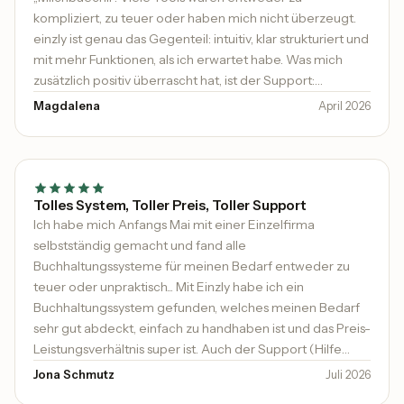
kompliziert, zu teuer oder haben mich nicht überzeugt.
einzly ist genau das Gegenteil: intuitiv, klar strukturiert und
mit mehr Funktionen, als ich erwartet habe. Was mich
zusätzlich positiv überrascht hat, ist der Support:
persönlich, geduldig und wirklich hilfsbereit. Es ist heute
Magdalena
April 2026
nicht mehr selbstverständlich, dass sich jemand Zeit
nimmt und proaktiv Unterstützung anbietet.
Tolles System, Toller Preis, Toller Support
Ich habe mich Anfangs Mai mit einer Einzelfirma
selbstständig gemacht und fand alle
Buchhaltungssysteme für meinen Bedarf entweder zu
teuer oder unpraktisch... Mit Einzly habe ich ein
Buchhaltungssystem gefunden, welches meinen Bedarf
sehr gut abdeckt, einfach zu handhaben ist und das Preis-
Leistungsverhältnis super ist. Auch der Support (Hilfe
kommt sehr schnell und kompetent) ist top. Ich kann es
Jona Schmutz
Juli 2026
sehr empfehlen.