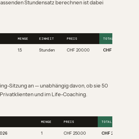
 passenden
Stundensatz berechnen
ist dabei
MENGE
EINHEIT
PREIS
TOTAL
1.5
Stunden
CHF 200.00
CHF 300.00
ing-Sitzung an — unabhängig davon, ob sie 50
 Privatklienten und im Life-Coaching.
MENGE
PREIS
TOTAL
2026
1
CHF 250.00
CHF 250.00