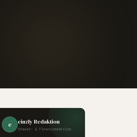
einzly Redaktion
e
Steuer- & Finanzredaktion