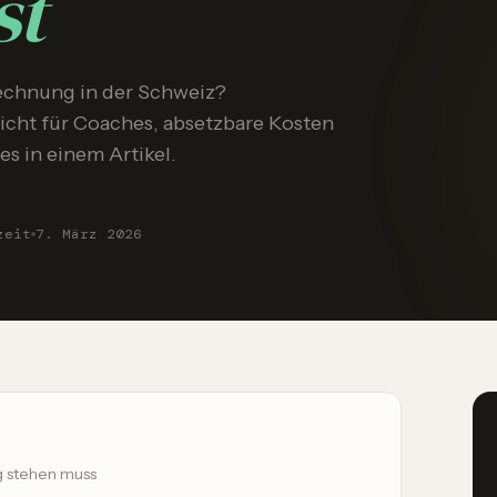
st
echnung in der Schweiz?
ht für Coaches, absetzbare Kosten
s in einem Artikel.
zeit
7. März 2026
 stehen muss