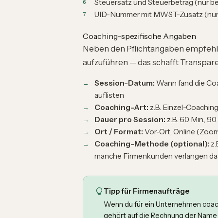
Steuersatz und Steuerbetrag (nur b
UID-Nummer mit MWST-Zusatz (nur 
Coaching-spezifische Angaben
Neben den Pflichtangaben empfehlen
aufzuführen — das schafft Transpar
Session-Datum:
Wann fand die Coa
auflisten
Coaching-Art:
z.B. Einzel-Coachin
Dauer pro Session:
z.B. 60 Min., 9
Ort / Format:
Vor-Ort, Online (Zoom)
Coaching-Methode (optional):
z.
manche Firmenkunden verlangen das 
Tipp für Firmenaufträge
Wenn du für ein Unternehmen coachs
gehört auf die Rechnung der Nam