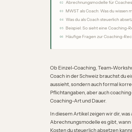
Abrechnungsmodelle für Coaches
02
MWST als Coach: Was du wissen m
03
Was du als Coach steuerlich abset
04
Beispiel: So sieht eine Coaching-
05
Häufige Fragen zur Coaching-Re
06
Ob Einzel-Coaching, Team-Worksho
Coach in der Schweiz brauchst du ei
aussieht, sondern auch formal korrekt
Pflichtangaben
, aber auch coaching
Coaching-Art und Dauer.
In diesem Artikel zeigen wir dir, w
Abrechnungsmodelle es gibt, wann 
Kosten du steuerlich absetzen kanns