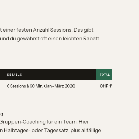
 einer festen Anzahl Sessions. Das gibt
 und du gewährst oft einen leichten Rabatt
DETAILS
TOTAL
6 Sessions à 60 Min. (Jan.–März 2026)
CHF 1'350.00
ng
 Gruppen-Coaching für ein Team. Hier
 Halbtages- oder Tagessatz, plus allfällige