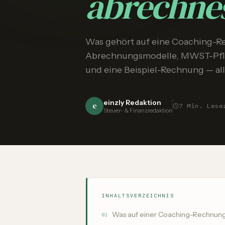
abrechne
Was gehört auf eine Coaching-R
Abrechnungsmodelle, MWST-Pflic
und eine Beispiel-Rechnung — alle
einzly Redaktion
e
7
Min. Lese
Steuer- & Finanzredaktion
INHALTSVERZEICHNIS
Was auf einer Coaching-Rechnung
01