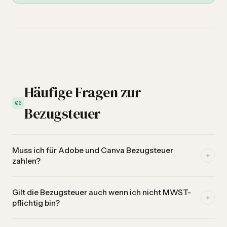
Häufige Fragen zur
06
Bezugsteuer
Muss ich für Adobe und Canva Bezugsteuer
+
zahlen?
Nur wenn deine gesamten Ausland-Dienstleistungen CHF
Gilt die Bezugsteuer auch wenn ich nicht MWST-
10'000 pro Jahr übersteigen. Darunter fällt keine
+
pflichtig bin?
Bezugsteuer an.
Ja. Die CHF 10'000-Schwelle gilt unabhängig davon, ob du