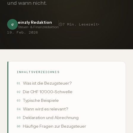
und wann nicht.
einzly Redaktion
e
7
Min. Lesezeit
Steuer- & Finanzredaktion
19. Feb. 2026
INHALTSVERZEICHNIS
Was ist die Bezugsteuer?
01
Die CHF 10'000-Schwelle
02
Typische Beispiele
03
Wann wird es relevant?
04
Deklaration und Abrechnung
05
Häufige Fragen zur Bezugsteuer
06