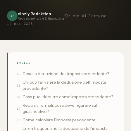
einzly Redaktion
e
7
min di lettura
Redazione fiscale & finanziaria
19 mar 2026
INDICE
Cos'e la deduzione dell'imposta precedente?
01
Chi puo far valere la deduzione dell'imposta
02
precedente?
Cosa puoi dedurre come imposta precedente?
03
Requisiti formali: cosa deve figurare sul
04
giustificativo?
Come calcolare l'imposta precedente
05
Errori frequenti nella deduzione dell'imposta