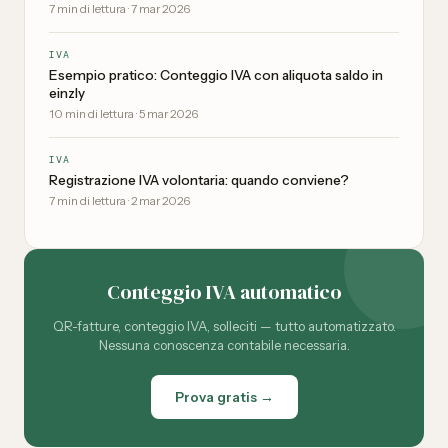
7
min di lettura
·
7 mar 2026
IVA
Esempio pratico: Conteggio IVA con aliquota saldo in
einzly
10
min di lettura
·
5 mar 2026
IVA
Registrazione IVA volontaria: quando conviene?
7
min di lettura
·
2 mar 2026
Conteggio IVA automatico
QR-fatture, conteggio IVA, solleciti — tutto automatizzato.
Nessuna conoscenza contabile necessaria.
Prova gratis →