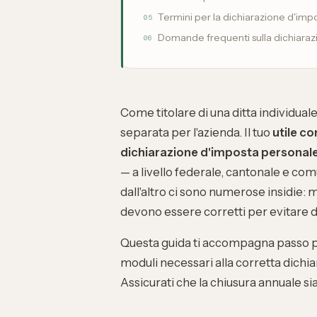
Termini per la dichiarazione d'imp
05
Domande frequenti sulla dichiarazi
06
Come titolare di una ditta individual
separata per l'azienda. Il tuo
utile c
dichiarazione d'imposta personal
— a livello federale, cantonale e co
dall'altro ci sono numerose insidie:
devono essere corretti per evitare di
Questa guida ti accompagna passo pe
moduli necessari alla corretta dichia
Assicurati che la
chiusura annuale
si