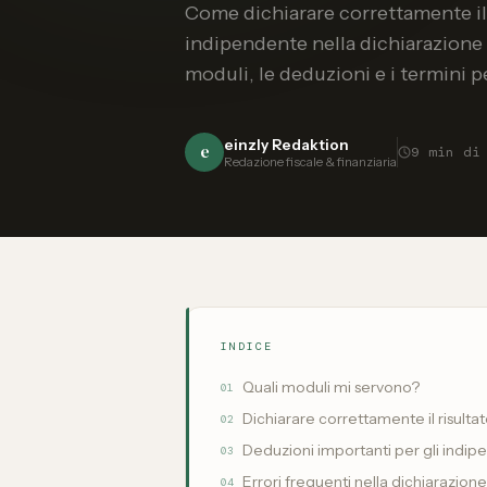
Come dichiarare correttamente il r
indipendente nella dichiarazione 
moduli, le deduzioni e i termini pe
einzly Redaktion
e
9
min di
Redazione fiscale & finanziaria
INDICE
Quali moduli mi servono?
01
Dichiarare correttamente il risult
02
Deduzioni importanti per gli indip
03
Errori frequenti nella dichiarazion
04