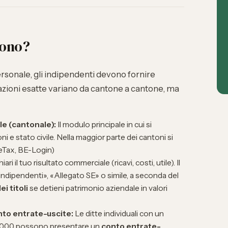
vono?
ersonale, gli indipendenti devono fornire
zioni esatte variano da cantone a cantone, ma
e (cantonale):
Il modulo principale in cui si
i e stato civile. Nella maggior parte dei cantoni si
teTax, BE-Login)
iari il tuo risultato commerciale (ricavi, costi, utile). Il
ndipendenti», «Allegato SE» o simile, a seconda del
i titoli
se detieni patrimonio aziendale in valori
nto entrate-uscite:
Le ditte individuali con un
0'000 possono presentare un
conto entrate-