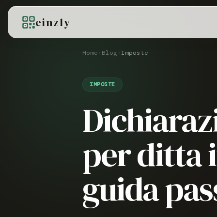
einzly
Home
›
Blog
›
Imposte
IMPOSTE
Dichiaraz
per ditta 
guida pas