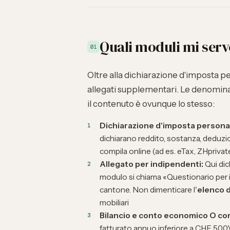
Quali moduli mi ser
01
Oltre alla dichiarazione d'imposta p
allegati supplementari. Le denomina
il contenuto è ovunque lo stesso:
Dichiarazione d'imposta personal
dichiarano reddito, sostanza, deduzion
compila online (ad es. eTax, ZHpriva
Allegato per indipendenti:
Qui dich
modulo si chiama «Questionario per i
cantone. Non dimenticare l'
elenco de
mobiliari
Bilancio e conto economico O co
fatturato annuo inferiore a CHF 50