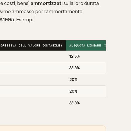
 costi, bensì
ammortizzati
sulla loro durata
 massime ammesse per l'ammortamento
 A1995
. Esempi:
EGRESSIVA (SUL VALORE CONTABILE)
ALIQUOTA LINEARE (SUL COSTO D'A
12,5%
33,3%
20%
20%
33,3%