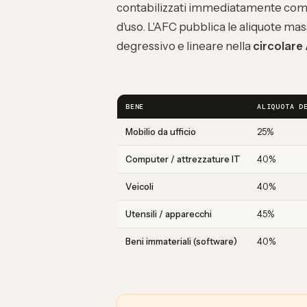
contabilizzati immediatamente come
d'uso. L'AFC pubblica le aliquote
degressivo e lineare nella
circolare
BENE
ALIQUOTA D
Mobilio da ufficio
25%
Computer / attrezzature IT
40%
Veicoli
40%
Utensili / apparecchi
45%
Beni immateriali (software)
40%