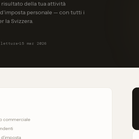
isultato della tua attività
d'imposta personale — con tutti i
r la Svizzera.
 lettura
15 mar 2026
ato commerciale
endenti
e d'imposta