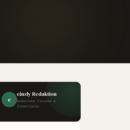
einzly Redaktion
e
Redazione fiscale &
finanziaria