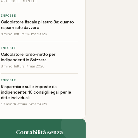
ARTICOLI SIMILI
IMPOSTE
Calcolatore fiscale pilastro 3a: quanto
risparmiate davvero
8
min di lettura
·
10 mar 2026
IMPOSTE
Calcolatore lordo-netto per
indipendenti in Svizzera
8
min di lettura
·
7 mar 2026
IMPOSTE
Risparmiare sulle imposte da
indipendente: 10 consigli legali per le
ditte individuali
10
min di lettura
·
5 mar 2026
Contabilità senza