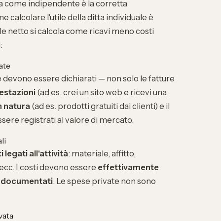
ta come indipendente è la corretta
ome
calcolare l'utile della ditta individuale
è
ile netto si calcola come ricavi meno costi
:
ate
nte devono essere dichiarati — non solo le fatture
estazioni
(ad es. crei un sito web e ricevi una
n natura
(ad es. prodotti gratuiti dai clienti) e il
sere registrati al valore di mercato.
li
i legati all'attività
: materiale, affitto,
 ecc. I costi devono essere
effettivamente
e
documentati
. Le spese private non sono
vata