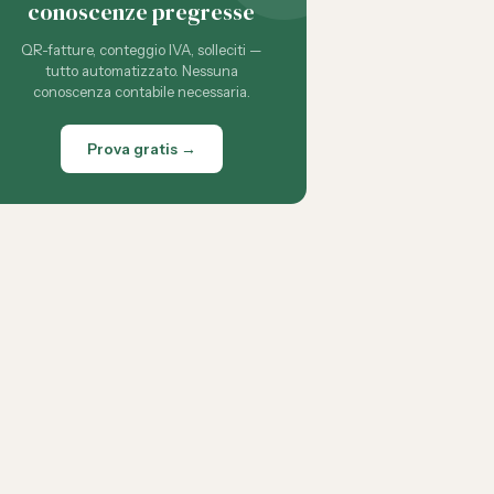
conoscenze pregresse
QR-fatture, conteggio IVA, solleciti —
tutto automatizzato. Nessuna
conoscenza contabile necessaria.
Prova gratis →