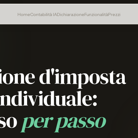
Home
Contabilità IA
Dichiarazione
Funzionalità
Prezzi
ione d'imposta
individuale:
so
per passo