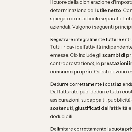
Il cuore della dichiarazione d'impos
determinazione dell'
utile netto
. C
spiegato in un articolo separato. L'ut
aziendali. Valgono i seguenti principi
Registrare integralmente tutte le entr
Tutti i ricavi dell'attività indipende
emesse. Ciò include gli
scambi di pr
controprestazione), le
prestazioni i
consumo proprio
. Questi devono es
Dedurre correttamente i costi azienda
Dal fatturato puoi dedurre tutti i
cost
assicurazioni, subappalti, pubblicità
sostenuti
,
giustificati dall'attività
deducibili.
Delimitare correttamente la quota pri