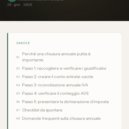
28 gen 2026
INDICE
Perché una chiusura annuale pulita è
01
importante
Passo 1: raccogliere e verificare i giustificativi
02
Passo 2: creare il conto entrate-uscite
03
Passo 3: riconciliazione annuale IVA
04
Passo 4: verificare il conteggio AVS
05
Passo 5: presentare la dichiarazione d'imposta
06
Checklist da spuntare
07
Domande frequenti sulla chiusura annuale
08