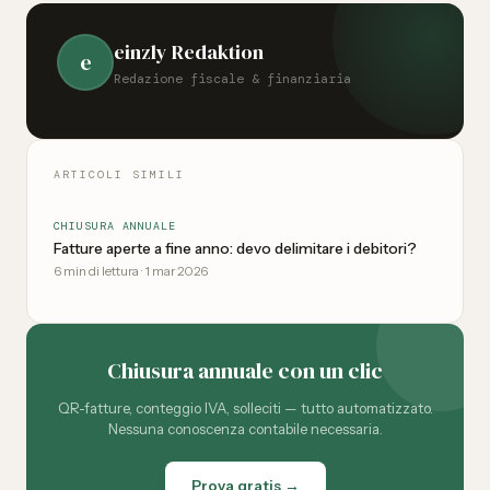
einzly Redaktion
e
Redazione fiscale & finanziaria
ARTICOLI SIMILI
CHIUSURA ANNUALE
Fatture aperte a fine anno: devo delimitare i debitori?
6
min di lettura
·
1 mar 2026
Chiusura annuale con un clic
QR-fatture, conteggio IVA, solleciti — tutto automatizzato.
Nessuna conoscenza contabile necessaria.
Prova gratis →