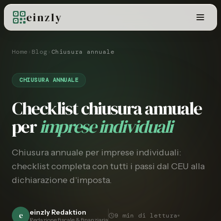
einzly
Home
›
Blog
›
Chiusura annuale
CHIUSURA ANNUALE
Checklist chiusura annuale
per
imprese individuali
Chiusura annuale per imprese individuali:
checklist completa con tutti i passi dal CEU alla
dichiarazione d'imposta.
einzly Redaktion
e
9
min di lettura
Redazione fiscale & finanziaria