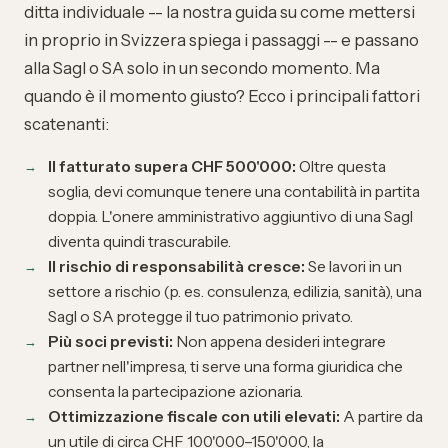
ditta individuale -- la nostra guida su come
mettersi
in proprio in Svizzera
spiega i passaggi -- e passano
alla Sagl o SA solo in un secondo momento. Ma
quando è il momento giusto? Ecco i principali fattori
scatenanti:
Il fatturato supera CHF 500'000:
Oltre questa
soglia, devi comunque tenere una contabilità in partita
doppia. L'onere amministrativo aggiuntivo di una Sagl
diventa quindi trascurabile.
Il rischio di responsabilità cresce:
Se lavori in un
settore a rischio (p. es. consulenza, edilizia, sanità), una
Sagl o SA protegge il tuo patrimonio privato.
Più soci previsti:
Non appena desideri integrare
partner nell'impresa, ti serve una forma giuridica che
consenta la partecipazione azionaria.
Ottimizzazione fiscale con utili elevati:
A partire da
un utile di circa CHF 100'000–150'000, la