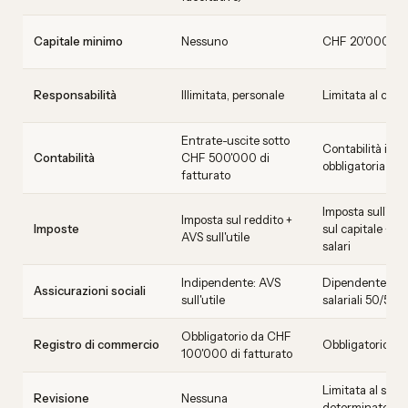
Capitale minimo
Nessuno
CHF 20'000
Responsabilità
Illimitata, personale
Limitata al capit
Entrate-uscite sotto
Contabilità in p
Contabilità
CHF 500'000 di
obbligatoria
fatturato
Imposta sull'uti
Imposta sul reddito +
Imposte
sul capitale + i
AVS sull'utile
salari
Indipendente: AVS
Dipendente: de
Assicurazioni sociali
sull'utile
salariali 50/50
Obbligatorio da CHF
Registro di commercio
Obbligatorio
100'000 di fatturato
Limitata al sup
Revisione
Nessuna
determinate sog