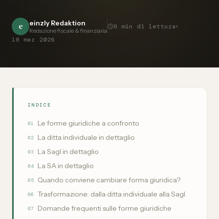
einzly Redaktion
e
9
min di lettura
Redazione fiscale & finanziaria
18 mar 2026
INDICE
Le forme giuridiche a confronto
01
La ditta individuale in dettaglio
02
La Sagl in dettaglio
03
La SA in dettaglio
04
Quando conviene cambiare forma giuridica?
05
Trasformazione: dalla ditta individuale alla Sagl
06
Domande frequenti sulle forme giuridiche
07