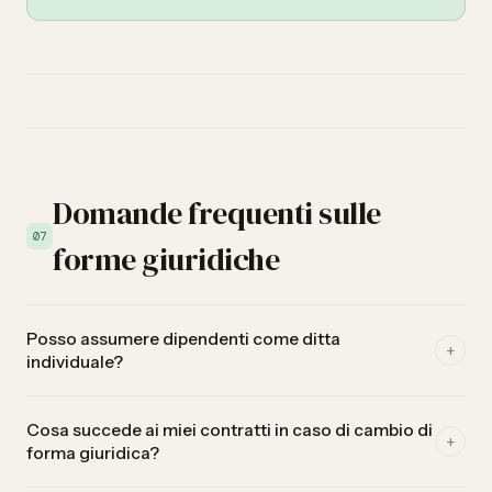
Domande frequenti sulle
07
forme giuridiche
Posso assumere dipendenti come ditta
+
individuale?
Sì, anche come ditta individuale puoi assumere dipendenti.
Cosa succede ai miei contratti in caso di cambio di
Dovrai allora registrarti come datore di lavoro presso la
+
forma giuridica?
cassa di compensazione AVS e conteggiare i contributi
sociali (AVS/AI/IPG, AD, LPP, LAINF). La forma giuridica non