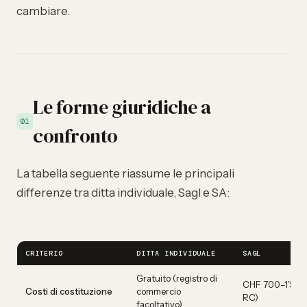
cambiare.
Le forme giuridiche a
01
confronto
La tabella seguente riassume le principali
differenze tra ditta individuale, Sagl e SA:
CRITERIO
DITTA INDIVIDUALE
SAGL
Gratuito (registro di
CHF 700–1'500 
Costi di costituzione
commercio
RC)
facoltativo)