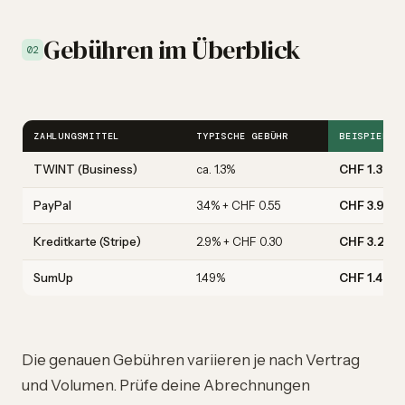
Gebühren im Überblick
02
ZAHLUNGSMITTEL
TYPISCHE GEBÜHR
BEISPIEL B
TWINT (Business)
ca. 1.3%
CHF 1.30 G
PayPal
3.4% + CHF 0.55
CHF 3.95 G
Kreditkarte (Stripe)
2.9% + CHF 0.30
CHF 3.20 
SumUp
1.49%
CHF 1.49 G
Die genauen Gebühren variieren je nach Vertrag
und Volumen. Prüfe deine Abrechnungen