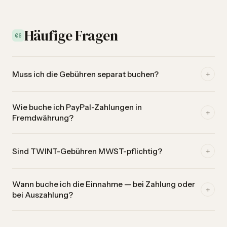
Häufige Fragen
06
+
Muss ich die Gebühren separat buchen?
Ja. Der Bruttobetrag ist deine Einnahme, die Gebühr eine
Wie buche ich PayPal-Zahlungen in
separate Ausgabe. Nur so stimmt deine EAR mit den
+
Fremdwährung?
Kontoauszügen überein.
Buche den CHF-Betrag, der auf deinem Bankkonto eingeht.
+
Sind TWINT-Gebühren MWST-pflichtig?
Wechselkursdifferenzen sind darin enthalten.
Nein, Gebühren für Zahlungsdienstleistungen sind MWST-
Wann buche ich die Einnahme — bei Zahlung oder
befreit. Du kannst keine Vorsteuer geltend machen.
+
bei Auszahlung?
In der einfachen Buchhaltung gilt das Zufluss-/Abflussprinzip.