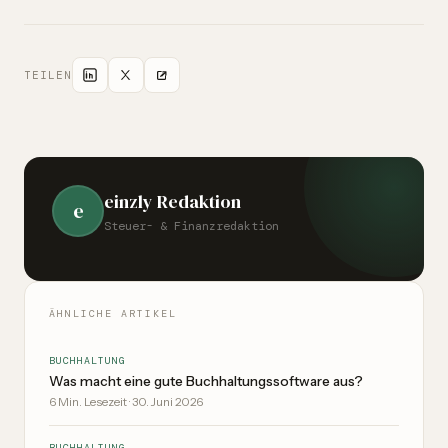
Buche die Einnahme, wenn das Geld auf deinem Konto
eingeht. Bei PayPal idealerweise bei der Auszahlung auf
dein Bankkonto.
TEILEN
einzly Redaktion
e
Steuer- & Finanzredaktion
ÄHNLICHE ARTIKEL
BUCHHALTUNG
Was macht eine gute Buchhaltungssoftware aus?
6
Min. Lesezeit
·
30. Juni 2026
BUCHHALTUNG