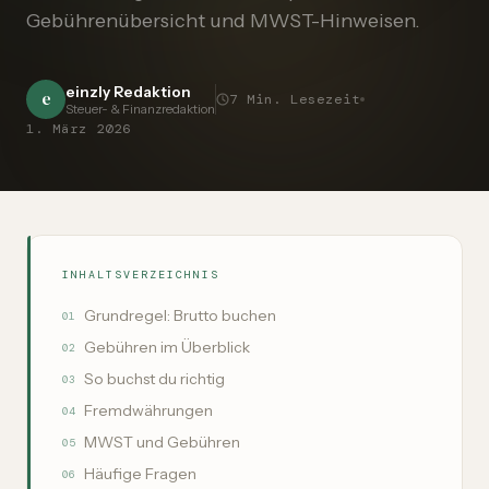
Gebührenübersicht und MWST-Hinweisen.
einzly Redaktion
e
7
Min. Lesezeit
Steuer- & Finanzredaktion
1. März 2026
INHALTSVERZEICHNIS
Grundregel: Brutto buchen
01
Gebühren im Überblick
02
So buchst du richtig
03
Fremdwährungen
04
MWST und Gebühren
05
Häufige Fragen
06