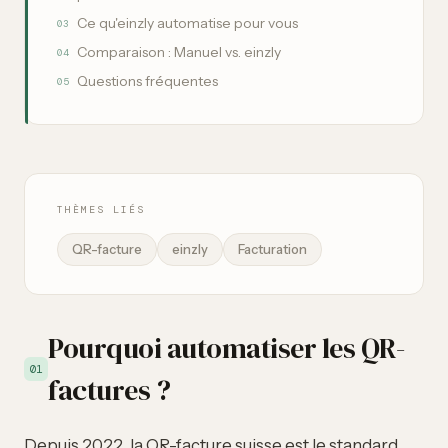
Ce qu'einzly automatise pour vous
03
Comparaison : Manuel vs. einzly
04
Questions fréquentes
05
THÈMES LIÉS
QR-facture
einzly
Facturation
Pourquoi automatiser les QR-
01
factures ?
Depuis 2022, la QR-facture suisse est le standard