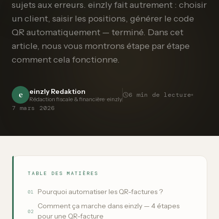
sujets aux erreurs. einzly fait autrement : choisir
un client, saisir les positions, générer le code
QR automatiquement — terminé. Dans cet
article, nous vous montrons étape par étape
comment cela fonctionne.
einzly Redaktion
e
6
min de lecture
Rédaction fiscale & financière · einzly
7 mars 2026
TABLE DES MATIÈRES
Pourquoi automatiser les QR-factures ?
01
Comment ça marche dans einzly — 4 étapes
02
pour une QR-facture