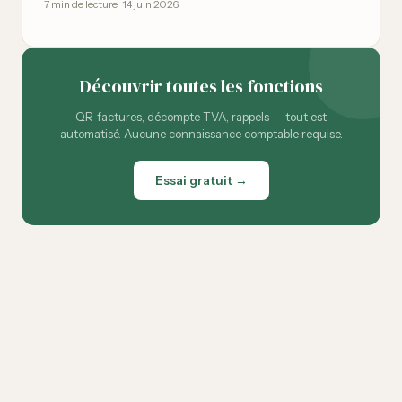
7
min de lecture
·
14 juin 2026
Découvrir toutes les fonctions
QR-factures, décompte TVA, rappels — tout est
automatisé. Aucune connaissance comptable requise.
Essai gratuit →