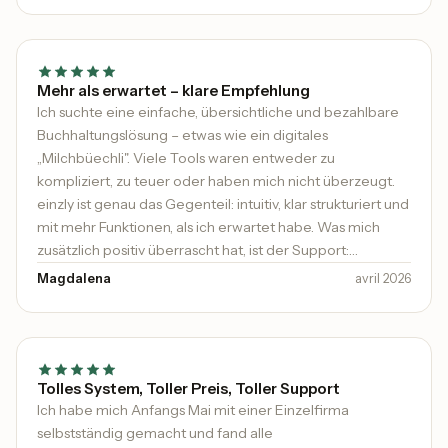
immer hilfsbereit. Man merkt, dass hier viel Wert auf die
Zufriedenheit der Kunden gelegt wird. Klare 5 Sterne und
absolute Empfehlung für alle, die eine moderne und
benutzerfreundliche Lösung suchen!
Mehr als erwartet – klare Empfehlung
Ich suchte eine einfache, übersichtliche und bezahlbare
Buchhaltungslösung – etwas wie ein digitales
„Milchbüechli". Viele Tools waren entweder zu
kompliziert, zu teuer oder haben mich nicht überzeugt.
einzly ist genau das Gegenteil: intuitiv, klar strukturiert und
mit mehr Funktionen, als ich erwartet habe. Was mich
zusätzlich positiv überrascht hat, ist der Support:
persönlich, geduldig und wirklich hilfsbereit. Es ist heute
Magdalena
avril 2026
nicht mehr selbstverständlich, dass sich jemand Zeit
nimmt und proaktiv Unterstützung anbietet.
Tolles System, Toller Preis, Toller Support
Ich habe mich Anfangs Mai mit einer Einzelfirma
selbstständig gemacht und fand alle