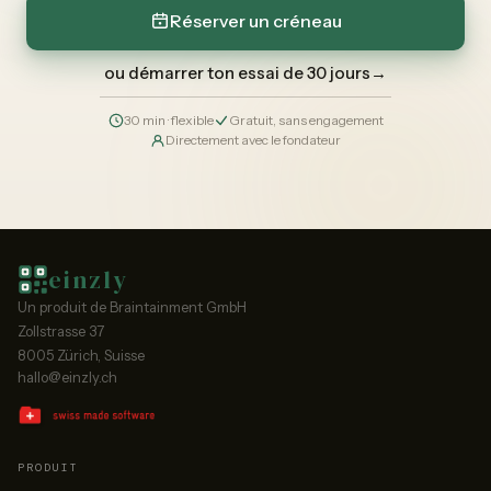
Réserver un créneau
ou démarrer ton essai de 30 jours
→
30 min · flexible
Gratuit, sans engagement
Directement avec le fondateur
einzly
Un produit de Braintainment GmbH
Zollstrasse 37
8005 Zürich, Suisse
hallo@einzly.ch
PRODUIT