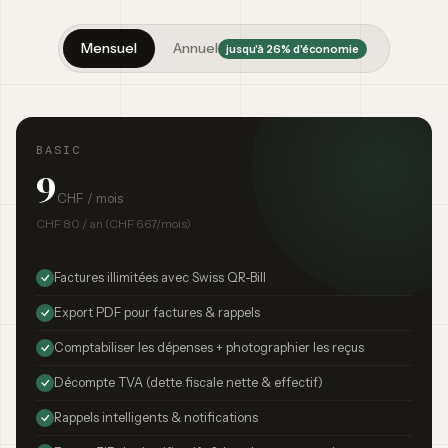
Mensuel
Annuel
jusqu'à 26% d'économie
BASIC
9
CHF / mois
CHF 80 / an (CHF 6.67/mois)
Factures illimitées avec Swiss QR-Bill
Export PDF pour factures & rappels
Comptabiliser les dépenses + photographier les reçus
Décompte TVA (dette fiscale nette & effectif)
Rappels intelligents & notifications