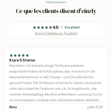
TÉMOIGNAGES
Ce que les clients disent d'einzly
4.6
/
5
Excellent
22 avis 5 étoiles sur Trustpilot
Klare 5 Sterne
Nachdem ich bereits einige Softwareanbieter
ausprobiert habe, ist Einzly genau das, wonach ich als
Kleinunternehmer in der Design- und Druckbranche
gesucht habe. Die Software ist einfach, intuitiv und bietet
viele durchdachte Features wie z.b. Ai Insights etc., die
meinen Arbeitsalltag deutlich erleichtern. Learning Curve
ist unkompliziert, sodass man schnell produktiv arbeiten
kann. Besonders hervorheben möchte ich den
Nino
juillet 2026
ausgezeichneten Support: schnell, kompetent und