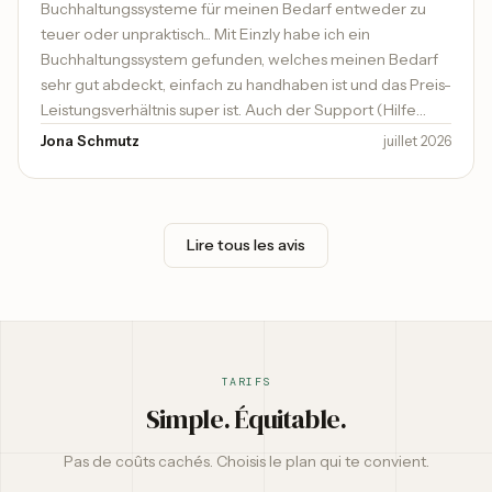
Buchhaltungssysteme für meinen Bedarf entweder zu
teuer oder unpraktisch... Mit Einzly habe ich ein
Buchhaltungssystem gefunden, welches meinen Bedarf
sehr gut abdeckt, einfach zu handhaben ist und das Preis-
Leistungsverhältnis super ist. Auch der Support (Hilfe
kommt sehr schnell und kompetent) ist top. Ich kann es
Jona Schmutz
juillet 2026
sehr empfehlen.
Lire tous les avis
TARIFS
Simple. Équitable.
Pas de coûts cachés. Choisis le plan qui te convient.