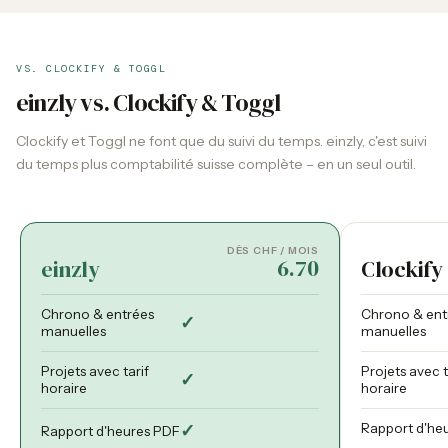
VS. CLOCKIFY & TOGGL
einzly vs. Clockify & Toggl
Clockify et Toggl ne font que du suivi du temps. einzly, c'est suivi
du temps plus comptabilité suisse complète – en un seul outil.
DÈS CHF / MOIS
6.70
einzly
Clockify
Chrono & entrées
Chrono & ent
✓
manuelles
manuelles
Projets avec tarif
Projets avec t
✓
horaire
horaire
✓
Rapport d'he
Rapport d'heures PDF