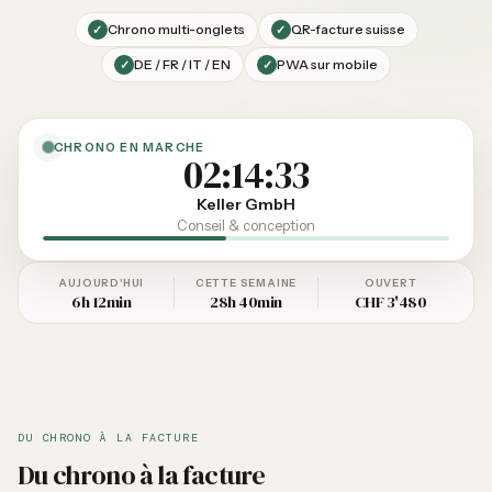
Chrono multi-onglets
QR-facture suisse
✓
✓
DE / FR / IT / EN
PWA sur mobile
✓
✓
CHRONO EN MARCHE
02:14:33
Keller GmbH
Conseil & conception
AUJOURD'HUI
CETTE SEMAINE
OUVERT
6h 12min
28h 40min
CHF 3'480
DU CHRONO À LA FACTURE
Du chrono à la facture