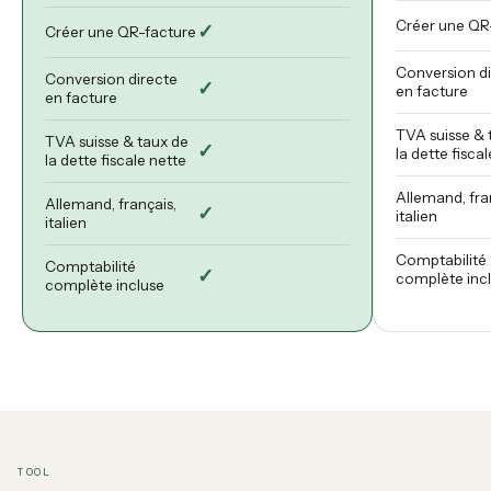
Créer une QR
✓
Créer une QR-facture
Conversion d
Conversion directe
✓
en facture
en facture
TVA suisse & 
TVA suisse & taux de
✓
la dette fisca
la dette fiscale nette
Allemand, fra
Allemand, français,
✓
italien
italien
Comptabilité
Comptabilité
✓
complète inc
complète incluse
TOOL