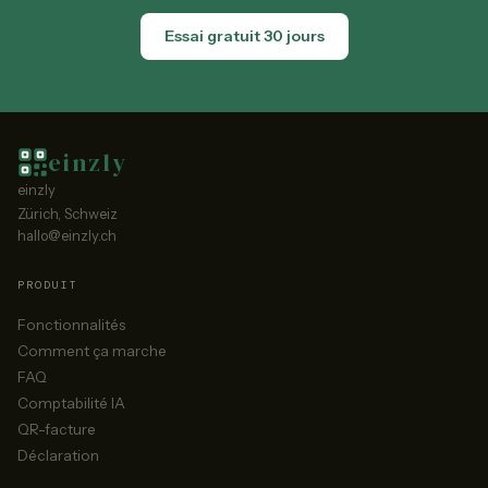
Essai gratuit 30 jours
einzly
einzly
Zürich, Schweiz
hallo@einzly.ch
PRODUIT
Fonctionnalités
Comment ça marche
FAQ
Comptabilité IA
QR-facture
Déclaration