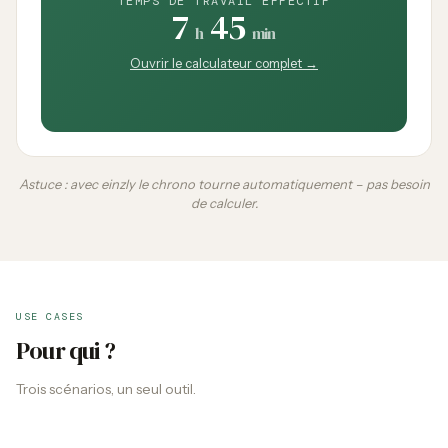
TEMPS DE TRAVAIL EFFECTIF
7
45
h
min
Ouvrir le calculateur complet →
Astuce : avec einzly le chrono tourne automatiquement – pas besoin
de calculer.
USE CASES
Pour qui ?
Trois scénarios, un seul outil.