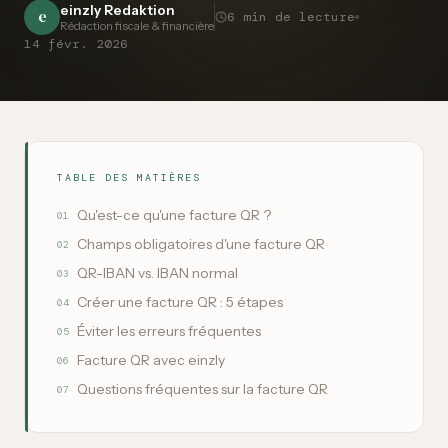
einzly Redaktion
e
6
min de lecture
Rédaction fiscale & financière
14 févr. 2026
TABLE DES MATIÈRES
Qu'est-ce qu'une facture QR ?
01
Champs obligatoires d'une facture QR
02
QR-IBAN vs. IBAN normal
03
Créer une facture QR : 5 étapes
04
Éviter les erreurs fréquentes
05
Facture QR avec einzly
06
Questions fréquentes sur la facture QR
07