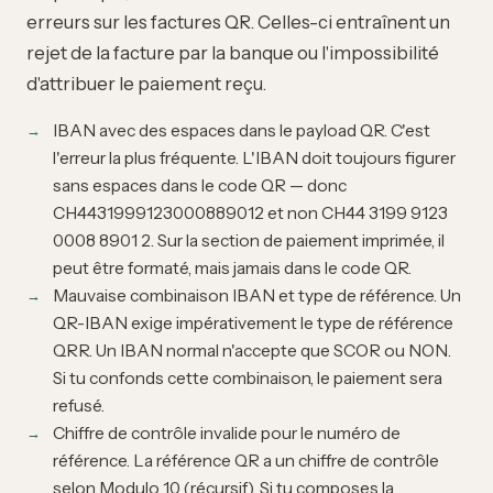
erreurs sur les factures QR. Celles-ci entraînent un
rejet de la facture par la banque ou l'impossibilité
d'attribuer le paiement reçu.
IBAN avec des espaces dans le payload QR. C'est
l'erreur la plus fréquente. L'IBAN doit toujours figurer
sans espaces dans le code QR — donc
CH4431999123000889012 et non CH44 3199 9123
0008 8901 2. Sur la section de paiement imprimée, il
peut être formaté, mais jamais dans le code QR.
Mauvaise combinaison IBAN et type de référence. Un
QR-IBAN exige impérativement le type de référence
QRR. Un IBAN normal n'accepte que SCOR ou NON.
Si tu confonds cette combinaison, le paiement sera
refusé.
Chiffre de contrôle invalide pour le numéro de
référence. La référence QR a un chiffre de contrôle
selon Modulo 10 (récursif). Si tu composes la