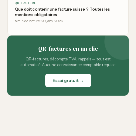
QR-FACTURE
Que doit contenir une facture suisse ? Toutes les
mentions obligatoires
5
min de lecture
·
20 janv. 2026
QR-factures en un clic
QR-factures, décompte TVA, rappels — tout est
automatisé. Aucune connaissance comptable requise.
Essai gratuit →