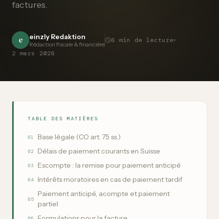
factures.
einzly Redaktion
e
6
min de lecture
Rédaction fiscale & financière
2 mars 2026
TABLE DES MATIÈRES
Base légale (CO art. 75 ss.)
01
Délais de paiement courants en Suisse
02
Escompte : la remise pour paiement anticipé
03
Intérêts moratoires en cas de paiement tardif
04
Paiement anticipé, acompte et paiement
05
partiel
Formulations pour la facture
06