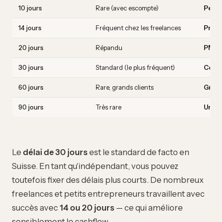
10 jours
Rare (avec escompte)
Petit
14 jours
Fréquent chez les freelances
Prest
20 jours
Répandu
PME, 
30 jours
Standard (le plus fréquent)
Comm
60 jours
Rare, grands clients
Grand
90 jours
Très rare
Uniqu
Le
délai de 30 jours
est le standard de facto en
Suisse. En tant qu'indépendant, vous pouvez
toutefois fixer des délais plus courts. De nombreux
freelances et petits entrepreneurs travaillent avec
succès avec
14 ou 20 jours
— ce qui améliore
sensiblement le cashflow.