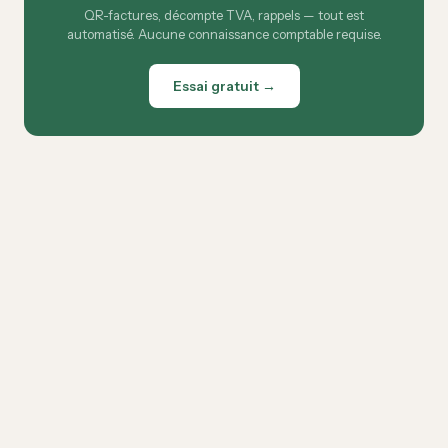
QR-factures, décompte TVA, rappels — tout est
automatisé. Aucune connaissance comptable requise.
Essai gratuit →