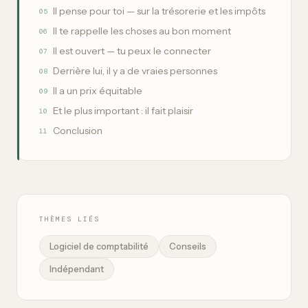
Il pense pour toi — sur la trésorerie et les impôts
05
Il te rappelle les choses au bon moment
06
Il est ouvert — tu peux le connecter
07
Derrière lui, il y a de vraies personnes
08
Il a un prix équitable
09
Et le plus important : il fait plaisir
10
Conclusion
11
THÈMES LIÉS
Logiciel de comptabilité
Conseils
Indépendant