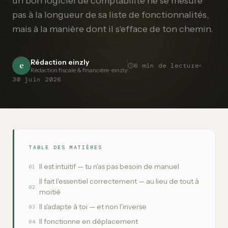
un bon logiciel de comptabilité ne se mesure
pas à la longueur de sa liste de fonctionnalités,
mais à la manière dont il s'efface de ton chemin.
Rédaction einzly
e
6
min de lecture
Rédaction fiscale & financière · einzly
30 juin 2026
TABLE DES MATIÈRES
Il est intuitif — tu n'as pas besoin de manuel
01
Il fait l'essentiel correctement — au lieu de tout à
02
moitié
Il s'adapte à toi — et non l'inverse
03
Il fonctionne en déplacement
04