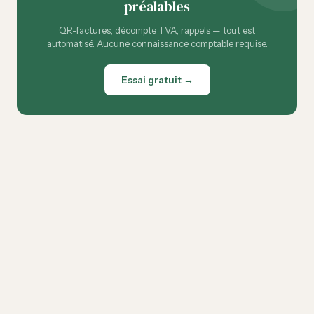
préalables
QR-factures, décompte TVA, rappels — tout est
automatisé. Aucune connaissance comptable requise.
Essai gratuit →