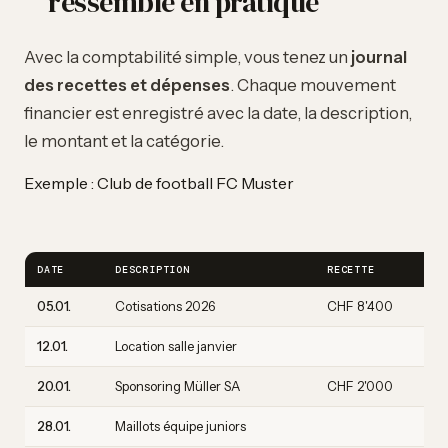
ressemble en pratique
Avec la comptabilité simple, vous tenez un
journal
des recettes et dépenses
. Chaque mouvement
financier est enregistré avec la date, la description,
le montant et la catégorie.
Exemple : Club de football FC Muster
DATE
DESCRIPTION
RECETTE
D
05.01.
Cotisations 2026
CHF 8'400
12.01.
Location salle janvier
C
20.01.
Sponsoring Müller SA
CHF 2'000
28.01.
Maillots équipe juniors
C