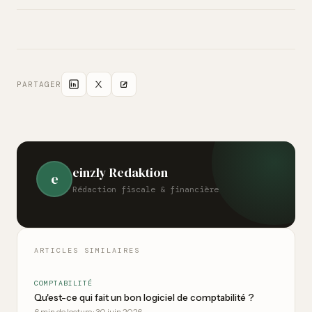
même remplir une déclaration simplifiée. La franchise sur le
Oui, einzly convient parfaitement aux associations avec
bénéfice net au niveau fédéral est de CHF 5'000.
comptabilité simple. Vous saisissez recettes et dépenses,
attribuez les justificatifs et créez les comptes annuels pour
l'AG — simplement et rapidement.
PARTAGER
einzly Redaktion
e
Rédaction fiscale & financière
ARTICLES SIMILAIRES
COMPTABILITÉ
Qu'est-ce qui fait un bon logiciel de comptabilité ?