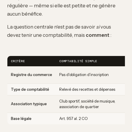
régulière — même si elle est petite et ne génère
aucun bénéfice.
La question centrale n'est pas de savoir
si
vous
devez tenir une comptabilité, mais
comment
:
CRITÈRE
COMPTABILITÉ SIMPLE
C
O
Registre du commerce
Pas d'obligation d'inscription
v
Type de comptabilité
Relevé des recettes et dépenses
B
Club sportif, société de musique,
A
Association typique
association de quartier
c
Base légale
Art. 957 al. 2 CO
A