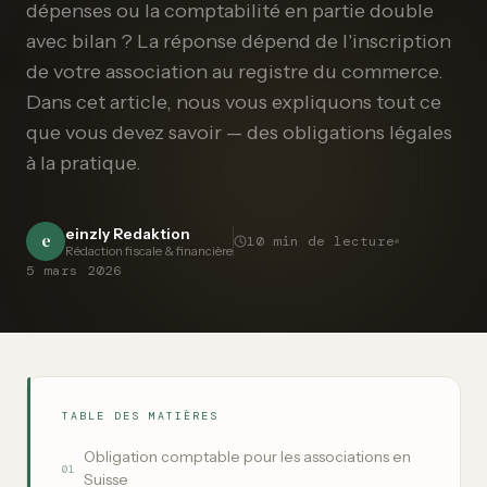
dépenses ou la comptabilité en partie double
avec bilan ? La réponse dépend de l'inscription
de votre association au registre du commerce.
Dans cet article, nous vous expliquons tout ce
que vous devez savoir — des obligations légales
à la pratique.
einzly Redaktion
e
10
min de lecture
Rédaction fiscale & financière
5 mars 2026
TABLE DES MATIÈRES
Obligation comptable pour les associations en
01
Suisse