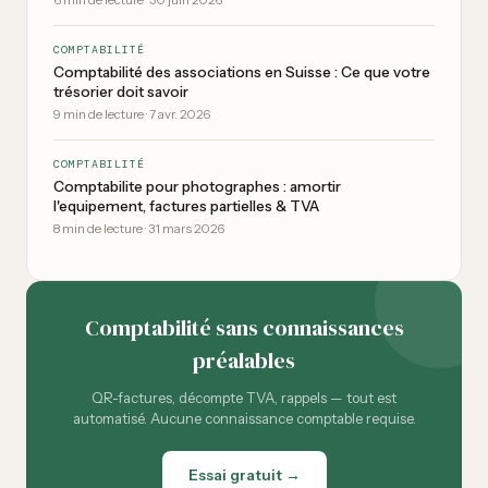
6
min de lecture
·
30 juin 2026
COMPTABILITÉ
Comptabilité des associations en Suisse : Ce que votre
trésorier doit savoir
9
min de lecture
·
7 avr. 2026
COMPTABILITÉ
Comptabilite pour photographes : amortir
l'equipement, factures partielles & TVA
8
min de lecture
·
31 mars 2026
Comptabilité sans connaissances
préalables
QR-factures, décompte TVA, rappels — tout est
automatisé. Aucune connaissance comptable requise.
Essai gratuit →