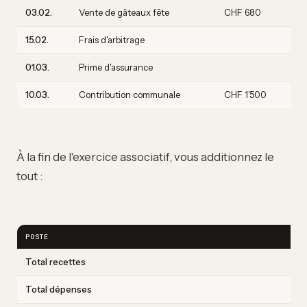
03.02.
Vente de gâteaux fête
CHF 680
15.02.
Frais d'arbitrage
C
01.03.
Prime d'assurance
C
10.03.
Contribution communale
CHF 1'500
À la fin de l'exercice associatif, vous additionnez le
tout :
POSTE
Total recettes
Total dépenses