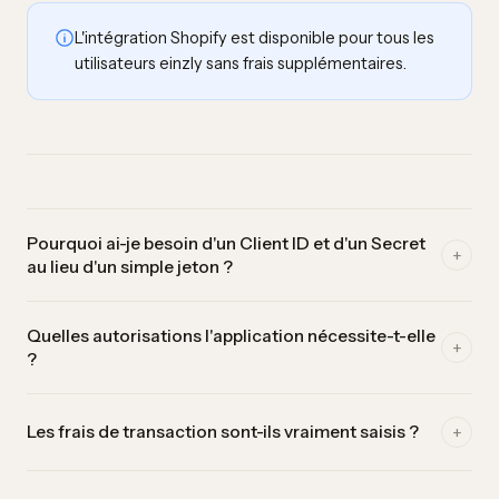
L'intégration Shopify est disponible pour tous les
utilisateurs einzly sans frais supplémentaires.
Pourquoi ai-je besoin d'un Client ID et d'un Secret
+
au lieu d'un simple jeton ?
Début 2026, Shopify a supprimé les anciens jetons
Quelles autorisations l'application nécessite-t-elle
d'applications personnalisées. Le nouveau chemin passe par
+
?
le Dev Dashboard, où vous créez une application et
recevez un Client ID et un Secret. einzly s'en sert pour
Uniquement un accès en lecture seule à vos commandes
récupérer automatiquement un nouveau jeton d'accès à
+
Les frais de transaction sont-ils vraiment saisis ?
(read_orders et read_all_orders). einzly lit vos ventes pour
chaque synchronisation — vous n'avez jamais rien à
les comptabiliser — il ne modifie rien dans votre boutique.
renouveler manuellement.
Oui, pour les paiements via Shopify Payments. Les frais sont