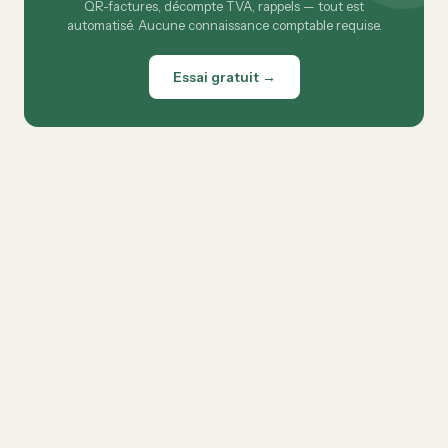
QR-factures, décompte TVA, rappels — tout est
automatisé. Aucune connaissance comptable requise.
Essai gratuit →