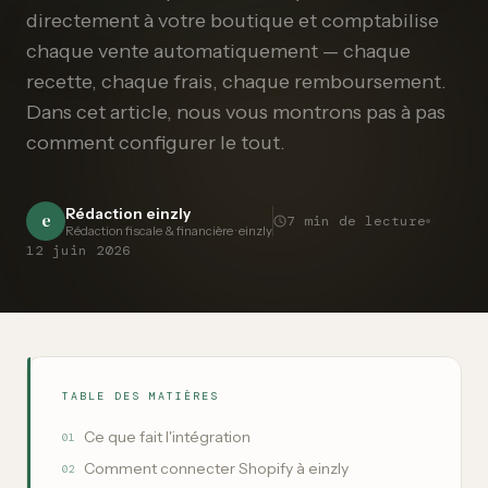
directement à votre boutique et comptabilise
chaque vente automatiquement — chaque
recette, chaque frais, chaque remboursement.
Dans cet article, nous vous montrons pas à pas
comment configurer le tout.
Rédaction einzly
e
7
min de lecture
Rédaction fiscale & financière · einzly
12 juin 2026
TABLE DES MATIÈRES
Ce que fait l'intégration
01
Comment connecter Shopify à einzly
02