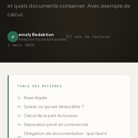
et quels documents conserver. Avec exemple de
calcul.
einzly Redaktion
e
7
min de lecture
Rédaction fiscale & financière
2 mars 2026
TABLE DES MATIÈRES
Base légale
01
Qu'est-ce qui est déductible ?
02
Calcul de la part du bureau
03
Séparation privé et commercial
04
Obligation de documentation : que faut-il
05