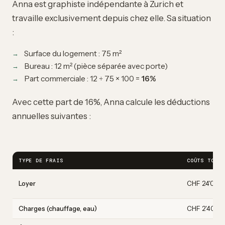
Anna est graphiste indépendante à Zurich et
travaille exclusivement depuis chez elle. Sa situation
:
Surface du logement : 75 m²
Bureau : 12 m² (pièce séparée avec porte)
Part commerciale : 12 ÷ 75 × 100 =
16%
Avec cette part de 16%, Anna calcule les déductions
annuelles suivantes :
TYPE DE FRAIS
COÛTS TOTAU
Loyer
CHF 24'000
Charges (chauffage, eau)
CHF 2'400