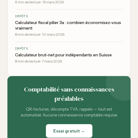
9
min de lecture
·
15 mars 2026
IMPÔTS
Calculateur fiscal pilier 3a : combien économisez-vous
vraiment
8
min de lecture
·
10 mars 2026
IMPÔTS
Calculateur brut-net pour indépendants en Suisse
8
min de lecture
·
7 mars 2026
Comptabilité sans connaissances
préalables
QR-factures, décompte TVA, rappels — tout est
automatisé. Aucune connaissance comptable requise.
Essai gratuit →